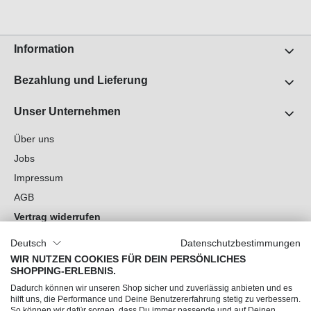
Information
Bezahlung und Lieferung
Unser Unternehmen
Über uns
Jobs
Impressum
AGB
Vertrag widerrufen
Datenschutz
Deutsch
Datenschutzbestimmungen
Cookie-Einstellungen
WIR NUTZEN COOKIES FÜR DEIN PERSÖNLICHES
SHOPPING-ERLEBNIS.
Du hast Fragen?
Dadurch können wir unseren Shop sicher und zuverlässig anbieten und es
hilft uns, die Performance und Deine Benutzererfahrung stetig zu verbessern.
So können wir dafür sorgen, dass Du immer passende und auf Deinen