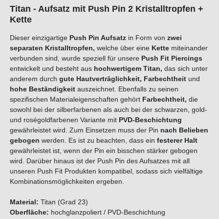
Titan - Aufsatz mit Push Pin 2 Kristalltropfen +
Kette
Dieser einzigartige
Push Pin Aufsatz
in Form von
zwei
separaten
Kristalltropfen
,
welche über eine
Kette
miteinander
verbunden sind, wurde speziell für unsere
Push Fit Piercings
entwickelt und besteht aus
hochwertigem Titan,
das sich unter
anderem durch
gute Hautverträglichkeit, Farbechtheit
und
hohe Beständigkeit
auszeichnet. Ebenfalls zu seinen
spezifischen Materialeigenschaften gehört
Farbechtheit,
die
sowohl bei der silberfarbenen als auch bei der schwarzen, gold-
und roségoldfarbenen Variante mit
PVD-Beschichtung
gewährleistet wird. Zum Einsetzen muss der Pin
nach Belieben
gebogen
werden. Es ist zu beachten, dass ein
festerer Halt
gewährleistet ist, wenn der Pin ein bisschen stärker gebogen
wird. Darüber hinaus ist der Push Pin des Aufsatzes mit all
unseren Push Fit Produkten kompatibel, sodass sich vielfältige
Kombinationsmöglichkeiten ergeben.
Material:
Titan (Grad 23)
Oberfläche:
hochglanzpoliert / PVD-Beschichtung