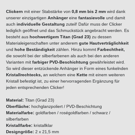
Clickern
mit einer Stabstärke von
0,8
mm
bis 2 mm
wird dank
unserer einzigartigen
Anhänger
eine
fantasievolle
und damit
auch
individuelle Gestaltung
zuteil! Dafür muss der Clicker
lediglich geöffnet und das Schmuckstück angebracht werden. Es
besteht aus
hochwertigem Titan (Grad 23)
zu dessen
Materialeigenschaften unter anderem
gute Hautverträglichkeit
und
hohe Beständigkeit
zählen. Hinzu kommt
Farbechtheit,
die sowohl bei der silberfarbenen als auch bei den anderen
Varianten mit
farbiger PVD-Beschichtung
gewährleistet wird.
So wird dieser entzückende Anhänger in Form eines
funkelnden
Kristallrechtecks,
an welchem eine
Kette
mit einem weiteren
Kristall befestigt ist, zu einer hervorragenden Ergänzung für
jeden entsprechenden Clicker!
Material:
Titan (Grad 23)
Oberfläche:
hochglanzpoliert / PVD-Beschichtung
Materialfarbe:
goldfarben / roségoldfarben / schwarz /
silberfarben
Kristallfarbe:
kristallklar
Designgröße:
2 x 21,5 mm