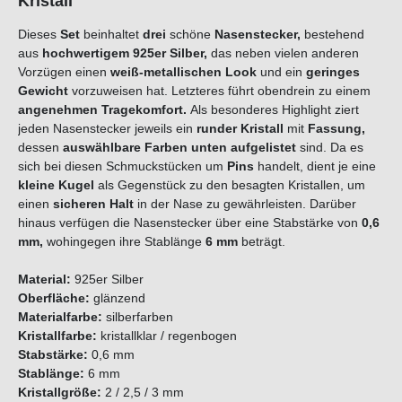
Kristall
Dieses
Set
beinhaltet
drei
schöne
Nasenstecker,
bestehend
aus
hochwertigem 925er Silber,
das neben vielen anderen
Vorzügen einen
weiß-metallischen Look
und ein
geringes
Gewicht
vorzuweisen hat. Letzteres führt obendrein zu einem
angenehmen Tragekomfort.
Als besonderes Highlight ziert
jeden Nasenstecker jeweils ein
runder Kristall
mit
Fassung,
dessen
auswählbare Farben unten aufgelistet
sind. Da es
sich bei diesen Schmuckstücken um
Pins
handelt, dient je eine
kleine Kugel
als Gegenstück zu den besagten Kristallen, um
einen
sicheren Halt
in der Nase zu gewährleisten. Darüber
hinaus verfügen die Nasenstecker über eine Stabstärke von
0,6
mm,
wohingegen ihre Stablänge
6 mm
beträgt.
Material:
925er Silber
Oberfläche:
glänzend
Materialfarbe:
silberfarben
Kristallfarbe:
kristallklar / regenbogen
Stabstärke:
0,6 mm
Stablänge:
6 mm
Kristallgröße:
2 / 2,5 / 3 mm