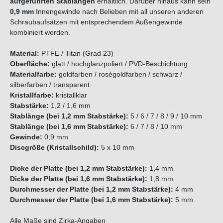
aufgeführten Stablängen
erhältlich. Darüber hinaus kann sein
0,9 mm
Innengewinde nach Belieben mit all unseren anderen
Schraubaufsätzen mit entsprechendem Außengewinde
kombiniert werden.
Material:
PTFE / Titan (Grad 23)
Oberfläche:
glatt / hochglanzpoliert / PVD-Beschichtung
Materialfarbe:
goldfarben / roségoldfarben / schwarz /
silberfarben
/ transparent
Kristallfarbe:
kristallklar
Stabstärke:
1,2 / 1,6 mm
Stablänge (bei 1,2 mm Stabstärke):
5 / 6 / 7 / 8 / 9 / 10 mm
Stablänge (bei 1,6 mm Stabstärke):
6 / 7 / 8 / 10 mm
Gewinde:
0,9 mm
Discgröße (Kristallschild):
5 x 10 mm
Dicke der Platte (bei 1,2 mm Stabstärke):
1,4 mm
Dicke der Platte (bei 1,6 mm Stabstärke):
1,8 mm
Durchmesser der Platte (bei 1,2 mm Stabstärke):
4 mm
Durchmesser der Platte (bei 1,6 mm Stabstärke):
5 mm
Alle Maße sind Zirka-Angaben