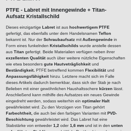
PTFE - Labret mit Innengewinde + Titan-
Aufsatz Kristallschild
Dieses einzigartige
Labret
ist aus
hochwertigem PTFE
gefertigt, das ebenfalls unter dem Handelsnamen
Teflon
bekannt ist. Nur der
Schraubaufsatz
mit
Außengewinde
in
Form eines funkelnden
Kristallschilds
wurde anstelle dessen
aus
Titan
gefertigt. Beide Materialien verfügen neben ihrer
exzellenten Qualität
auch über weitere nützliche Eigenschaften
wie etwa besonders
gute
Hautveträglichkeit
und
B
eständigkeit
.
PTFE betreffend kommen
Flexibilität
und
Anpassungsfähigkeit
hinzu. Letztere macht sich im Falle
dieses Artikels dadurch bemerkbar, dass sich der Stab je nach
Belieben mit einer gewöhnlichen Haushaltsschere
kürzen
lässt.
Anschließend kann mithilfe des Aufsatzes ein neues Gewinde
eingedreht werden, sodass weiterhin ein
optimaler Halt
gewährleistet wird. Zu den Vorzügen von Titan gehört
Farbechtheit,
die auch bei den farbigen Varianten mit
PVD-
Beschichtung
gewährleistet wird. Das Labret hat eine
Stabstärke von entweder
1,2
oder
1,6 mm
und ist in den
unten