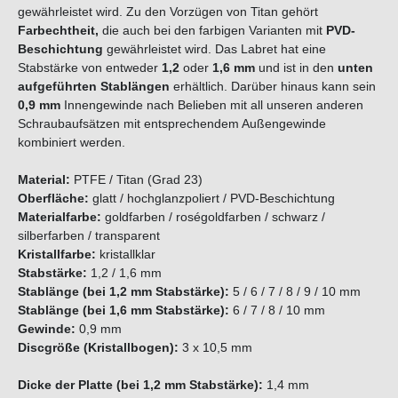
gewährleistet wird. Zu den Vorzügen von Titan gehört
Farbechtheit,
die auch bei den farbigen Varianten mit
PVD-
Beschichtung
gewährleistet wird. Das Labret hat eine
Stabstärke von entweder
1,2
oder
1,6 mm
und ist in den
unten
aufgeführten Stablängen
erhältlich. Darüber hinaus kann sein
0,9 mm
Innengewinde nach Belieben mit all unseren anderen
Schraubaufsätzen mit entsprechendem Außengewinde
kombiniert werden.
Material:
PTFE / Titan (Grad 23)
Oberfläche:
glatt / hochglanzpoliert / PVD-Beschichtung
Materialfarbe:
goldfarben / roségoldfarben / schwarz /
silberfarben
/ transparent
Kristallfarbe:
kristallklar
Stabstärke:
1,2 / 1,6 mm
Stablänge (bei 1,2 mm Stabstärke):
5 / 6 / 7 / 8 / 9 / 10 mm
Stablänge (bei 1,6 mm Stabstärke):
6 / 7 / 8 / 10 mm
Gewinde:
0,9 mm
Discgröße (Kristallbogen):
3 x 10,5 mm
Dicke der Platte (bei 1,2 mm Stabstärke):
1,4 mm