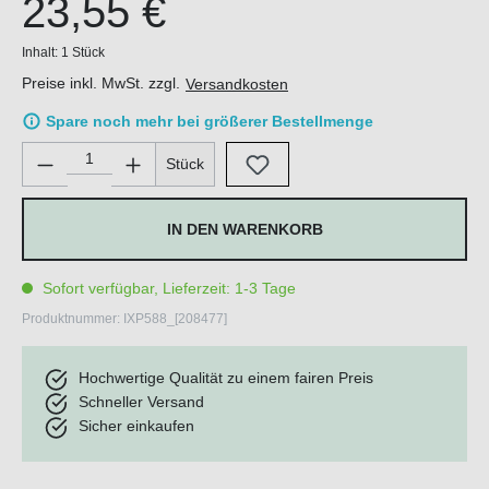
23,55 €
Inhalt:
1 Stück
Preise inkl. MwSt. zzgl.
Versandkosten
Spare noch mehr bei größerer Bestellmenge
Produkt Anzahl: Gib den gewünschten Wert ein oder benutze di
Stück
IN DEN WARENKORB
Sofort verfügbar, Lieferzeit: 1-3 Tage
Produktnummer:
IXP588_[208477]
Hochwertige Qualität zu einem fairen Preis
Schneller Versand
Sicher einkaufen