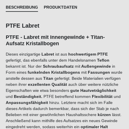
BESCHREIBUNG
PRODUKTDATEN
PTFE Labret
PTFE - Labret mit Innengewinde + Titan-
Aufsatz Kristallbogen
Dieses einzigartige
Labret
ist aus
hochwertigem PTFE
gefertigt, das ebenfalls unter dem Handelsnamen
Teflon
bekannt ist. Nur der
Schraubaufsatz
mit
Außengewinde
in
Form eines
funkelnden Kristallbogens
mit
Fassungen
wurde
anstelle dessen aus
Titan
gefertigt. Beide Materialien verfügen
neben ihrer
exzellenten Qualität
auch über weitere nützliche
Eigenschaften wie etwa besonders
gute
Hautveträglichkeit
und
B
eständigkeit
.
PTFE betreffend kommen
Flexibilität
und
Anpassungsfähigkeit
hinzu. Letztere macht sich im Falle
dieses Artikels dadurch bemerkbar, dass sich der Stab je nach
Belieben mit einer gewöhnlichen Haushaltsschere
kürzen
lässt.
Anschließend kann mithilfe des Aufsatzes ein neues Gewinde
eingedreht werden, sodass weiterhin ein
optimaler Halt