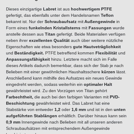
Dieses einzigartige
Labret
ist aus
hochwertigem PTFE
gefertigt, das ebenfalls unter dem Handelsnamen
Teflon
bekannt ist. Nur der
Schraubaufsatz
mit
Außengewinde
in
Form eines
f
u
n
k
e
l
n
d
e
n
K
r
i
s
t
a
l
l
s
t
e
r
n
s
mit
F
a
s
s
u
n
g
e
n
wurde
anstelle dessen aus
Titan
gefertigt. Beide Materialien verfügen
neben ihrer
exzellenten Qualität
auch über weitere nützliche
Eigenschaften wie etwa besonders
gute
Hautveträglichkeit
und
B
eständigkeit
.
PTFE betreffend kommen
Flexibilität
und
Anpassungsfähigkeit
hinzu. Letztere macht sich im Falle
dieses Artikels dadurch bemerkbar, dass sich der Stab je nach
Belieben mit einer gewöhnlichen Haushaltsschere
kürzen
lässt.
Anschließend kann mithilfe des Aufsatzes ein neues Gewinde
eingedreht werden, sodass weiterhin ein
optimaler Halt
gewährleistet wird. Zu den Vorzügen von Titan gehört
Farbechtheit,
die auch bei den farbigen Varianten mit
PVD-
Beschichtung
gewährleistet wird. Das Labret hat eine
Stabstärke von entweder
1,2
oder
1,6 mm
und ist in den
unten
aufgeführten Stablängen
erhältlich. Darüber hinaus kann sein
0,9 mm
Innengewinde nach Belieben mit all unseren anderen
Schraubaufsätzen mit entsprechendem Außengewinde