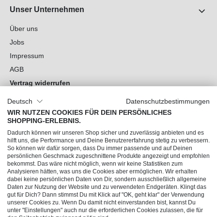
Unser Unternehmen
Über uns
Jobs
Impressum
AGB
Vertrag widerrufen
Datenschutz
Deutsch
Datenschutzbestimmungen
Cookie-Einstellungen
WIR NUTZEN COOKIES FÜR DEIN PERSÖNLICHES
SHOPPING-ERLEBNIS.
Du hast Fragen?
Dadurch können wir unseren Shop sicher und zuverlässig anbieten und es
hilft uns, die Performance und Deine Benutzererfahrung stetig zu verbessern.
So können wir dafür sorgen, dass Du immer passende und auf Deinen
Unsere Socials
persönlichen Geschmack zugeschnittene Produkte angezeigt und empfohlen
bekommst. Das wäre nicht möglich, wenn wir keine Statistiken zum
Analysieren hätten, was uns die Cookies aber ermöglichen. Wir erhalten
dabei keine persönlichen Daten von Dir, sondern ausschließlich allgemeine
Daten zur Nutzung der Website und zu verwendeten Endgeräten. Klingt das
gut für Dich? Dann stimmst Du mit Klick auf "OK, geht klar" der Verwendung
unserer Cookies zu. Wenn Du damit nicht einverstanden bist, kannst Du
unter "Einstellungen" auch nur die erforderlichen Cookies zulassen, die für