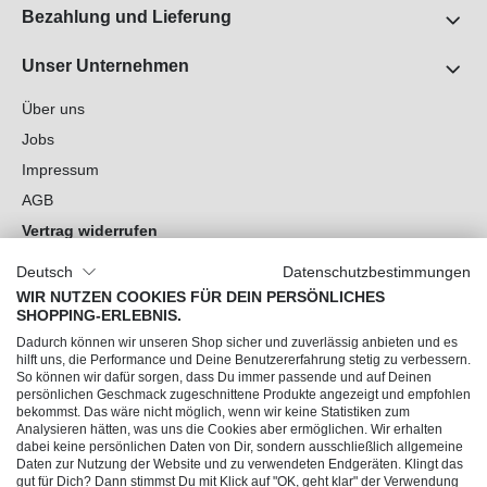
Bezahlung und Lieferung
Unser Unternehmen
Über uns
Jobs
Impressum
AGB
Vertrag widerrufen
Datenschutz
Deutsch
Datenschutzbestimmungen
Cookie-Einstellungen
WIR NUTZEN COOKIES FÜR DEIN PERSÖNLICHES
SHOPPING-ERLEBNIS.
Du hast Fragen?
Dadurch können wir unseren Shop sicher und zuverlässig anbieten und es
hilft uns, die Performance und Deine Benutzererfahrung stetig zu verbessern.
So können wir dafür sorgen, dass Du immer passende und auf Deinen
Unsere Socials
persönlichen Geschmack zugeschnittene Produkte angezeigt und empfohlen
bekommst. Das wäre nicht möglich, wenn wir keine Statistiken zum
Analysieren hätten, was uns die Cookies aber ermöglichen. Wir erhalten
dabei keine persönlichen Daten von Dir, sondern ausschließlich allgemeine
Daten zur Nutzung der Website und zu verwendeten Endgeräten. Klingt das
gut für Dich? Dann stimmst Du mit Klick auf "OK, geht klar" der Verwendung