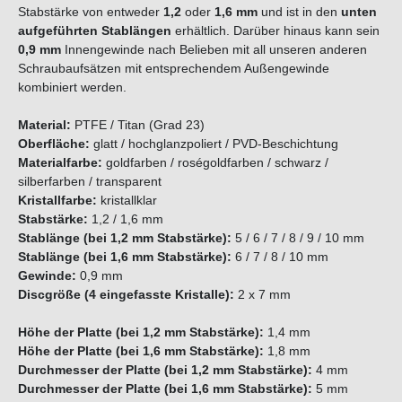
Stabstärke von entweder
1,2
oder
1,6 mm
und ist in den
unten
aufgeführten Stablängen
erhältlich. Darüber hinaus kann sein
0,9 mm
Innengewinde nach Belieben mit all unseren anderen
Schraubaufsätzen mit entsprechendem Außengewinde
kombiniert werden.
Material:
PTFE / Titan (Grad 23)
Oberfläche:
glatt / hochglanzpoliert / PVD-Beschichtung
Materialfarbe:
goldfarben / roségoldfarben / schwarz /
silberfarben
/ transparent
Kristallfarbe:
kristallklar
Stabstärke:
1,2 / 1,6 mm
Stablänge (bei 1,2 mm Stabstärke):
5 / 6 / 7 / 8 / 9 / 10 mm
Stablänge (bei 1,6 mm Stabstärke):
6 / 7 / 8 / 10 mm
Gewinde:
0,9 mm
Discgröße (4 eingefasste Kristalle):
2 x 7 mm
Höhe der Platte (bei 1,2 mm Stabstärke):
1,4 mm
Höhe der Platte (bei 1,6 mm Stabstärke):
1,8 mm
Durchmesser der Platte (bei 1,2 mm Stabstärke):
4 mm
Durchmesser der Platte (bei 1,6 mm Stabstärke):
5 mm