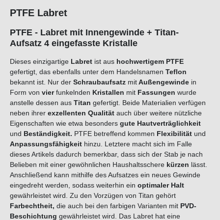
PTFE Labret
PTFE - Labret mit Innengewinde + Titan-
Aufsatz 4 eingefasste Kristalle
Dieses einzigartige
Labret
ist aus
hochwertigem PTFE
gefertigt, das ebenfalls unter dem Handelsnamen
Teflon
bekannt ist. Nur der
Schraubaufsatz
mit
Außengewinde
in
Form von
vier
funkelnden
Kristallen
mit
Fassungen
wurde
anstelle dessen aus
Titan
gefertigt. Beide Materialien verfügen
neben ihrer
exzellenten Qualität
auch über weitere nützliche
Eigenschaften wie etwa besonders
gute
Hautverträglichkeit
und
B
eständigkeit
.
PTFE betreffend kommen
Flexibilität
und
Anpassungsfähigkeit
hinzu. Letztere macht sich im Falle
dieses Artikels dadurch bemerkbar, dass sich der Stab je nach
Belieben mit einer gewöhnlichen Haushaltsschere
kürzen
lässt.
Anschließend kann mithilfe des Aufsatzes ein neues Gewinde
eingedreht werden, sodass weiterhin ein
optimaler Halt
gewährleistet wird. Zu den Vorzügen von Titan gehört
Farbechtheit,
die auch bei den farbigen Varianten mit
PVD-
Beschichtung
gewährleistet wird. Das Labret hat eine