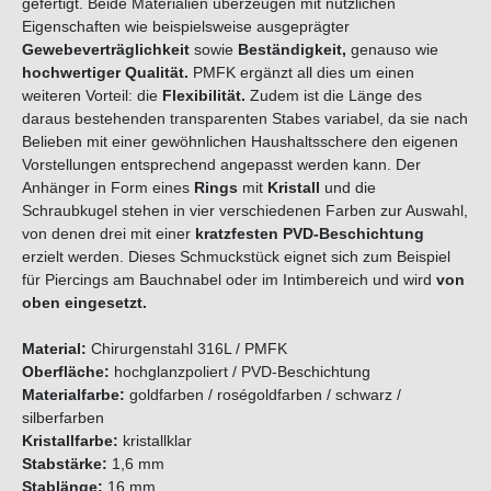
gefertigt. Beide Materialien überzeugen mit nützlichen
Eigenschaften wie beispielsweise ausgeprägter
Gewebeverträglichkeit
sowie
Beständigkeit,
genauso wie
hochwertiger Qualität.
PMFK ergänzt all dies um einen
weiteren Vorteil: die
Flexibilität.
Zudem ist die Länge des
daraus bestehenden transparenten Stabes variabel, da sie nach
Belieben mit einer gewöhnlichen Haushaltsschere den eigenen
Vorstellungen entsprechend angepasst werden kann. Der
Anhänger in Form eines
Rings
mit
Kristall
und die
Schraubkugel stehen in vier verschiedenen Farben zur Auswahl,
von denen drei mit einer
kratzfesten PVD-Beschichtung
erzielt werden. Dieses Schmuckstück eignet sich zum Beispiel
für Piercings am Bauchnabel oder im Intimbereich und wird
von
oben eingesetzt.
Material:
Chirurgenstahl 316L / PMFK
Oberfläche:
hochglanzpoliert / PVD-Beschichtung
Materialfarbe:
goldfarben / roségoldfarben / schwarz /
silberfarben
Kristallfarbe:
kristallklar
Stabstärke:
1,6 mm
Stablänge:
16 mm