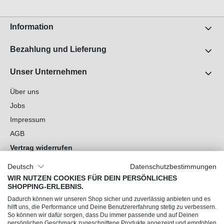
Information
Bezahlung und Lieferung
Unser Unternehmen
Über uns
Jobs
Impressum
AGB
Vertrag widerrufen
Datenschutz
Deutsch
Datenschutzbestimmungen
Cookie-Einstellungen
WIR NUTZEN COOKIES FÜR DEIN PERSÖNLICHES
SHOPPING-ERLEBNIS.
Du hast Fragen?
Dadurch können wir unseren Shop sicher und zuverlässig anbieten und es
hilft uns, die Performance und Deine Benutzererfahrung stetig zu verbessern.
So können wir dafür sorgen, dass Du immer passende und auf Deinen
Unsere Socials
persönlichen Geschmack zugeschnittene Produkte angezeigt und empfohlen