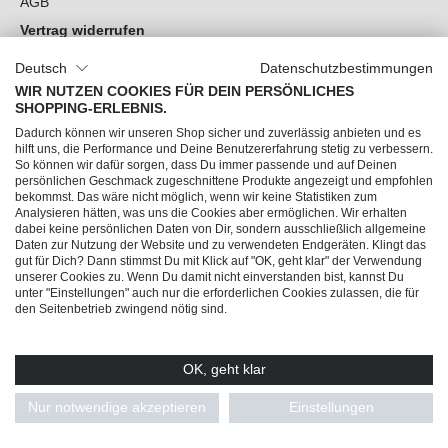
AGB
Vertrag widerrufen
Datenschutz
Deutsch
Datenschutzbestimmungen
Cookie-Einstellungen
WIR NUTZEN COOKIES FÜR DEIN PERSÖNLICHES
SHOPPING-ERLEBNIS.
Du hast Fragen?
Dadurch können wir unseren Shop sicher und zuverlässig anbieten und es
hilft uns, die Performance und Deine Benutzererfahrung stetig zu verbessern.
So können wir dafür sorgen, dass Du immer passende und auf Deinen
Unsere Socials
persönlichen Geschmack zugeschnittene Produkte angezeigt und empfohlen
bekommst. Das wäre nicht möglich, wenn wir keine Statistiken zum
Analysieren hätten, was uns die Cookies aber ermöglichen. Wir erhalten
dabei keine persönlichen Daten von Dir, sondern ausschließlich allgemeine
Daten zur Nutzung der Website und zu verwendeten Endgeräten. Klingt das
gut für Dich? Dann stimmst Du mit Klick auf "OK, geht klar" der Verwendung
unserer Cookies zu. Wenn Du damit nicht einverstanden bist, kannst Du
unter "Einstellungen" auch nur die erforderlichen Cookies zulassen, die für
den Seitenbetrieb zwingend nötig sind.
OK, geht klar
© 2026 Trendline direkt GmbH & Co. KG – Alle Rechte vorbehalten
* Alle Preise inkl. gesetzl. Mehrwertsteuer zzgl.
Versandkosten
und ggf.
Nur notwendige akzeptieren
Einstellungen
Nachnahmegebühren, wenn nicht anders angegeben.