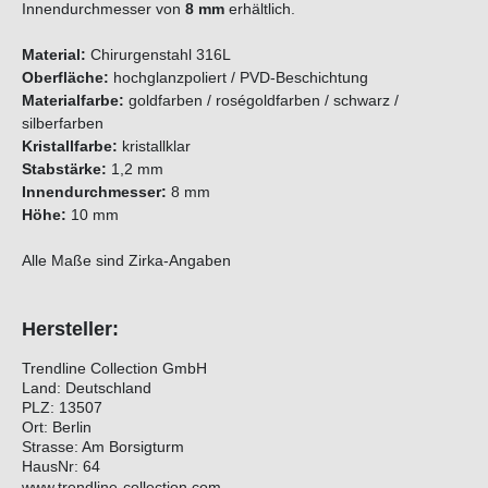
Innendurchmesser von
8
mm
erhältlich.
Material:
Chirurgenstahl 316L
Oberfläche:
hochglanzpoliert / PVD-Beschichtung
Materialfarbe:
goldfarben / roségoldfarben / schwarz /
silberfarben
Kristallfarbe:
kristallklar
Stabstärke:
1,2 mm
Innendurchmesser:
8 mm
Höhe:
10 mm
Alle Maße sind Zirka-Angaben
Hersteller:
Trendline Collection GmbH
Land: Deutschland
PLZ: 13507
Ort: Berlin
Strasse: Am Borsigturm
HausNr: 64
www.trendline-collection.com