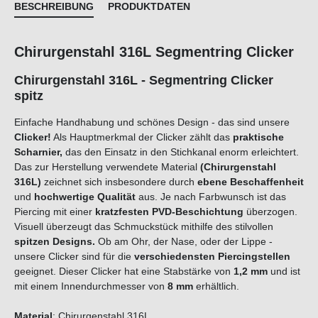
BESCHREIBUNG
PRODUKTDATEN
Chirurgenstahl 316L Segmentring Clicker
Chirurgenstahl 316L - Segmentring Clicker
spitz
Einfache Handhabung und schönes Design - das sind unsere
Clicker!
Als Hauptmerkmal der Clicker zählt das
praktische
Scharnier,
das den Einsatz in den Stichkanal enorm erleichtert.
Das zur Herstellung verwendete Material
(Chirurgenstahl
316L)
zeichnet sich insbesondere durch
ebene Beschaffenheit
und
hochwertige Qualität
aus. Je nach Farbwunsch ist das
Piercing mit einer
kratzfesten PVD-Beschichtung
überzogen.
Visuell überzeugt das Schmuckstück mithilfe des stilvollen
spitzen Designs.
Ob am Ohr, der Nase, oder der Lippe -
unsere Clicker sind für die
verschiedensten Piercingstellen
geeignet. Dieser Clicker hat eine Stabstärke von
1,2 mm
und ist
mit einem Innendurchmesser von
8 mm
erhältlich.
Material
: Chirurgenstahl 316L