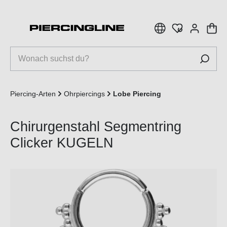
inhalt springen
Piercing-Arten
Ohrpiercings
Lobe Piercing
Chirurgenstahl Segmentring
Clicker KUGELN