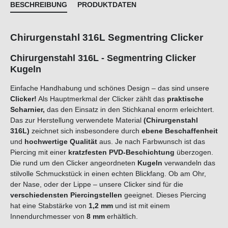
BESCHREIBUNG
PRODUKTDATEN
Chirurgenstahl 316L Segmentring Clicker
Chirurgenstahl 316L - Segmentring Clicker
Kugeln
Einfache Handhabung und schönes Design – das sind unsere
Clicker!
Als Hauptmerkmal der Clicker zählt das
praktische
Scharnier,
das den Einsatz in den Stichkanal enorm erleichtert.
Das zur Herstellung verwendete Material
(Chirurgenstahl
316L)
zeichnet sich insbesondere durch
ebene Beschaffenheit
und
hochwertige Qualität
aus. Je nach Farbwunsch ist das
Piercing mit einer
kratzfesten PVD-Beschichtung
überzogen.
Die rund um den Clicker angeordneten
Kugeln
verwandeln das
stilvolle Schmuckstück in einen echten Blickfang. Ob am Ohr,
der Nase, oder der Lippe – unsere Clicker sind für die
verschiedensten Piercingstellen
geeignet. Dieses Piercing
hat eine Stabstärke von
1,2 mm
und ist mit einem
Innendurchmesser von
8 mm
erhältlich.