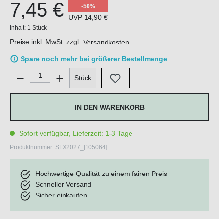
7,45 €
-50%
UVP
14,90 €
Inhalt:
1 Stück
Preise inkl. MwSt. zzgl.
Versandkosten
Spare noch mehr bei größerer Bestellmenge
Produkt Anzahl: Gib den gewünschten Wert ein oder benutze di
Stück
IN DEN WARENKORB
Sofort verfügbar, Lieferzeit: 1-3 Tage
Produktnummer:
SLX2027_[105064]
Hochwertige Qualität zu einem fairen Preis
Schneller Versand
Sicher einkaufen