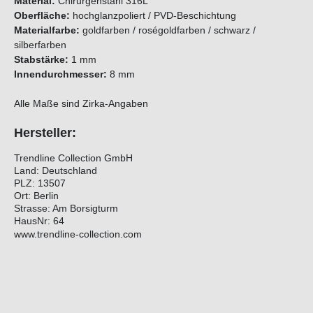
Material:
Chirurgenstahl 316L
Oberfläche:
hochglanzpoliert / PVD-Beschichtung
Materialfarbe:
goldfarben / roségoldfarben / schwarz /
silberfarben
Stabstärke:
1 mm
Innendurchmesser:
8 mm
Alle Maße sind Zirka-Angaben
Hersteller:
Trendline Collection GmbH
Land: Deutschland
PLZ: 13507
Ort: Berlin
Strasse: Am Borsigturm
HausNr: 64
www.trendline-collection.com