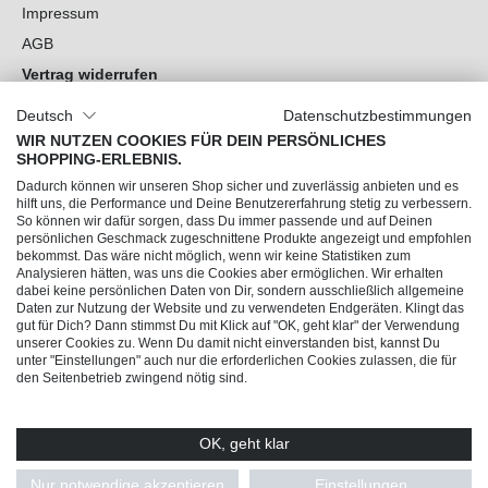
Impressum
AGB
Vertrag widerrufen
Datenschutz
Deutsch
Datenschutzbestimmungen
Cookie-Einstellungen
WIR NUTZEN COOKIES FÜR DEIN PERSÖNLICHES
SHOPPING-ERLEBNIS.
Du hast Fragen?
Dadurch können wir unseren Shop sicher und zuverlässig anbieten und es
hilft uns, die Performance und Deine Benutzererfahrung stetig zu verbessern.
So können wir dafür sorgen, dass Du immer passende und auf Deinen
Unsere Socials
persönlichen Geschmack zugeschnittene Produkte angezeigt und empfohlen
bekommst. Das wäre nicht möglich, wenn wir keine Statistiken zum
Analysieren hätten, was uns die Cookies aber ermöglichen. Wir erhalten
dabei keine persönlichen Daten von Dir, sondern ausschließlich allgemeine
Daten zur Nutzung der Website und zu verwendeten Endgeräten. Klingt das
gut für Dich? Dann stimmst Du mit Klick auf "OK, geht klar" der Verwendung
unserer Cookies zu. Wenn Du damit nicht einverstanden bist, kannst Du
unter "Einstellungen" auch nur die erforderlichen Cookies zulassen, die für
den Seitenbetrieb zwingend nötig sind.
OK, geht klar
© 2026 Trendline direkt GmbH & Co. KG – Alle Rechte vorbehalten
* Alle Preise inkl. gesetzl. Mehrwertsteuer zzgl.
Versandkosten
und ggf.
Nur notwendige akzeptieren
Einstellungen