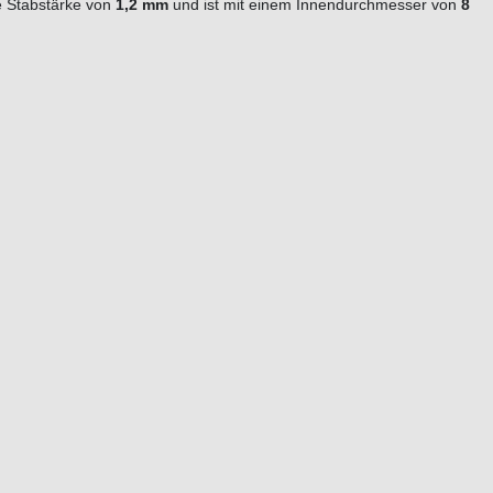
ne Stabstärke von
1,2 mm
und ist mit einem Innendurchmesser von
8
n