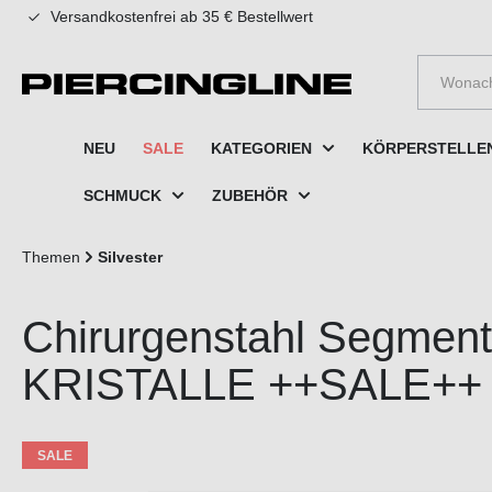
Versandkostenfrei ab 35 € Bestellwert
e springen
Zur Hauptnavigation springen
NEU
SALE
KATEGORIEN
KÖRPERSTELLE
SCHMUCK
ZUBEHÖR
Themen
Silvester
Chirurgenstahl Segmentr
KRISTALLE ++SALE++
SALE