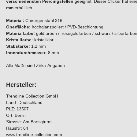
verschiedensten Piercingstellen
geeignet. Dieser Clicker hat ei
mm
erhältlich.
Material:
Chirurgenstahl 316L
Oberfläche:
hochglanzpoliert / PVD-Beschichtung
Materialfarbe:
goldfarben / roségoldfarben / schwarz / silberfarbe
Kristallfarbe:
kristallklar
Stabstärke:
1,2 mm
Innendurchmesser:
8 mm
Alle Maße sind Zirka-Angaben
Hersteller:
Trendline Collection GmbH
Land: Deutschland
PLZ: 13507
Ort: Berlin
Strasse: Am Borsigturm
HausNr: 64
www.trendline-collection.com