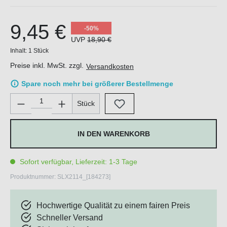
9,45 €
-50%
UVP
18,90 €
Inhalt:
1 Stück
Preise inkl. MwSt. zzgl.
Versandkosten
Spare noch mehr bei größerer Bestellmenge
Produkt Anzahl: Gib den gewünschten Wert ein oder benutze di
Stück
IN DEN WARENKORB
Sofort verfügbar, Lieferzeit: 1-3 Tage
Produktnummer:
SLX2114_[184273]
Hochwertige Qualität zu einem fairen Preis
Schneller Versand