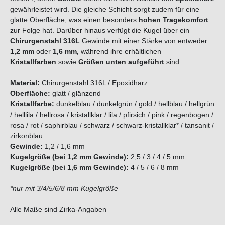
gewährleistet wird. Die gleiche Schicht sorgt zudem für eine
glatte Oberfläche, was einen besonders
hohen Tragekomfort
zur Folge hat. Darüber hinaus verfügt die Kugel über ein
Chirurgenstahl 316L
Gewinde mit einer Stärke von entweder
1,2 mm
oder
1,6 mm,
während ihre
erhältlichen
Kristallfarben
sowie
Größen
unten aufgeführt
sind.
Material:
Chirurgenstahl 316L / Epoxidharz
Oberfläche:
glatt / glänzend
Kristallfarbe:
dunkelblau / dunkelgrün / gold / hellblau / hellgrün
/ helllila / hellrosa / kristallklar / lila / pfirsich / pink / regenbogen /
rosa / rot / saphirblau / schwarz / schwarz-kristallklar* / tansanit /
zirkonblau
Gewinde:
1,2 / 1,6 mm
Kugelgröße (bei 1,2 mm Gewinde):
2,5 / 3 / 4 / 5 mm
Kugelgröße (bei 1,6 mm Gewinde):
4 / 5 / 6 / 8 mm
*nur mit 3/4/5/6/8 mm Kugelgröße
Alle Maße sind Zirka-Angaben