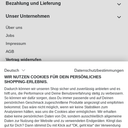
Bezahlung und Lieferung
Unser Unternehmen
Über uns
Jobs
Impressum
AGB
Vertrag widerrufen
Datenschutz
Deutsch
Datenschutzbestimmungen
Cookie-Einstellungen
WIR NUTZEN COOKIES FÜR DEIN PERSÖNLICHES
SHOPPING-ERLEBNIS.
Du hast Fragen?
Dadurch können wir unseren Shop sicher und zuverlässig anbieten und es
hilft uns, die Performance und Deine Benutzererfahrung stetig zu verbessern.
So können wir dafür sorgen, dass Du immer passende und auf Deinen
Unsere Socials
persönlichen Geschmack zugeschnittene Produkte angezeigt und empfohlen
bekommst. Das wäre nicht möglich, wenn wir keine Statistiken zum
Analysieren hätten, was uns die Cookies aber ermöglichen. Wir erhalten
dabei keine persönlichen Daten von Dir, sondern ausschließlich allgemeine
Daten zur Nutzung der Website und zu verwendeten Endgeräten. Klingt das
gut für Dich? Dann stimmst Du mit Klick auf "OK, geht klar" der Verwendung