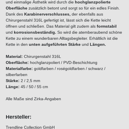
und einmalige Ästhetik wird durch die
hochglanzpolierte
Oberfläche
zusätzlich betont und sorgt so für ein edles Finish.
Dank des
Karabinerverschlusses,
der ebenfalls aus
Chirurgenstahl 316L gefertigt ist, lässt sich die Kette leicht
öffnen und schließen. Das Material gilt zudem als
formstabil
und
korrosionsbeständig.
So wird die atemberaubend schöne
Kette zu einem wunderbaren Alltagsbegleiter. Erhältlich ist die
Kette in den
unten aufgeführten Stärke
und
Längen.
Material:
Chirurgenstahl 316L
Oberfläche:
hochglanzpoliert / PVD-Beschichtung
Materialfarbe:
goldfarben / roségoldfarben / schwarz /
silberfarben
Stärke:
2 / 2,5 mm
Länge:
45 / 50 / 55 cm
Alle Maße sind Zirka-Angaben
Hersteller:
Trendline Collection GmbH