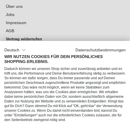
Über uns
Jobs
Impressum
AGB
Vertrag widerrufen
Datenschutz
Deutsch
Datenschutzbestimmungen
Cookie-Einstellungen
WIR NUTZEN COOKIES FÜR DEIN PERSÖNLICHES
SHOPPING-ERLEBNIS.
Du hast Fragen?
Dadurch können wir unseren Shop sicher und zuverlässig anbieten und es
hilft uns, die Performance und Deine Benutzererfahrung stetig zu verbessern.
So können wir dafür sorgen, dass Du immer passende und auf Deinen
Unsere Socials
persönlichen Geschmack zugeschnittene Produkte angezeigt und empfohlen
bekommst. Das wäre nicht möglich, wenn wir keine Statistiken zum
Analysieren hätten, was uns die Cookies aber ermöglichen. Wir erhalten
dabei keine persönlichen Daten von Dir, sondern ausschließlich allgemeine
Daten zur Nutzung der Website und zu verwendeten Endgeräten. Klingt das
gut für Dich? Dann stimmst Du mit Klick auf "OK, geht klar" der Verwendung
unserer Cookies zu. Wenn Du damit nicht einverstanden bist, kannst Du
unter "Einstellungen" auch nur die erforderlichen Cookies zulassen, die für
den Seitenbetrieb zwingend nötig sind.