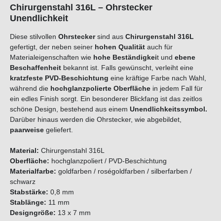
Chirurgenstahl 316L – Ohrstecker
Unendlichkeit
Diese stilvollen
Ohrstecker
sind aus
Chirurgenstahl 316L
gefertigt, der neben seiner
hohen Qualität
auch für
Materialeigenschaften wie
hohe Beständigkei
t und
ebene
Beschaffenheit
bekannt ist. Falls gewünscht, verleiht eine
kratzfeste PVD-Beschichtung
eine kräftige Farbe nach Wahl,
während die
hochglanzpolierte Oberfläche
in jedem Fall für
ein edles Finish sorgt. Ein besonderer Blickfang ist das zeitlos
schöne Design, bestehend aus einem
Unendlichkeitssymbol.
Darüber hinaus werden die Ohrstecker, wie abgebildet,
paarweise
geliefert.
Material:
Chirurgenstahl 316L
Oberfläche:
hochglanzpoliert / PVD-Beschichtung
Materialfarbe:
goldfarben / roségoldfarben / silberfarben /
schwarz
Stabstärke:
0,8 mm
Stablänge:
11 mm
Designgröße:
13 x 7 mm