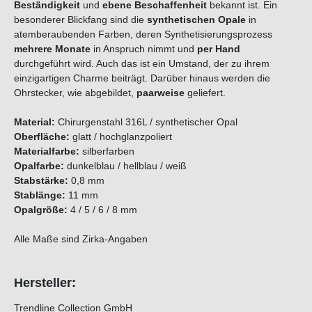
Beständigkeit
und
ebene Beschaffenheit
bekannt ist. Ein
besonderer Blickfang sind die
synthetischen Opale
in
atemberaubenden Farben, deren Synthetisierungsprozess
mehrere Monate
in Anspruch nimmt und
per Hand
durchgeführt wird. Auch das ist ein Umstand, der zu ihrem
einzigartigen Charme beiträgt. Darüber hinaus werden die
Ohrstecker, wie abgebildet,
paarweise
geliefert.
Material:
Chirurgenstahl 316L / synthetischer Opal
Oberfläche:
glatt / hochglanzpoliert
Materialfarbe:
silberfarben
Opalfarbe:
dunkelblau / hellblau / weiß
Stabstärke:
0,8 mm
Stablänge:
11 mm
Opalgröße:
4 / 5 / 6 / 8 mm
Alle Maße sind Zirka-Angaben
Hersteller:
Trendline Collection GmbH