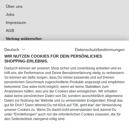
Über uns
Jobs
Impressum
AGB
Vertrag widerrufen
Datenschutz
Deutsch
Datenschutzbestimmungen
Cookie-Einstellungen
WIR NUTZEN COOKIES FÜR DEIN PERSÖNLICHES
SHOPPING-ERLEBNIS.
Du hast Fragen?
Dadurch können wir unseren Shop sicher und zuverlässig anbieten und es
hilft uns, die Performance und Deine Benutzererfahrung stetig zu verbessern.
So können wir dafür sorgen, dass Du immer passende und auf Deinen
Unsere Socials
persönlichen Geschmack zugeschnittene Produkte angezeigt und empfohlen
bekommst. Das wäre nicht möglich, wenn wir keine Statistiken zum
Analysieren hätten, was uns die Cookies aber ermöglichen. Wir erhalten
dabei keine persönlichen Daten von Dir, sondern ausschließlich allgemeine
Daten zur Nutzung der Website und zu verwendeten Endgeräten. Klingt das
gut für Dich? Dann stimmst Du mit Klick auf "OK, geht klar" der Verwendung
unserer Cookies zu. Wenn Du damit nicht einverstanden bist, kannst Du
unter "Einstellungen" auch nur die erforderlichen Cookies zulassen, die für
den Seitenbetrieb zwingend nötig sind.