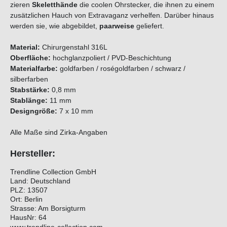
zieren
Skeletthände
die coolen Ohrstecker, die ihnen zu einem
zusätzlichen Hauch von Extravaganz verhelfen. Darüber hinaus
werden sie, wie abgebildet,
paarweise
geliefert.
Material:
Chirurgenstahl 316L
Oberfläche:
hochglanzpoliert / PVD-Beschichtung
Materialfarbe:
goldfarben / roségoldfarben / schwarz /
silberfarben
Stabstärke:
0,8 mm
Stablänge:
11 mm
Designgröße:
7 x 10 mm
Alle Maße sind Zirka-Angaben
Hersteller:
Trendline Collection GmbH
Land: Deutschland
PLZ: 13507
Ort: Berlin
Strasse: Am Borsigturm
HausNr: 64