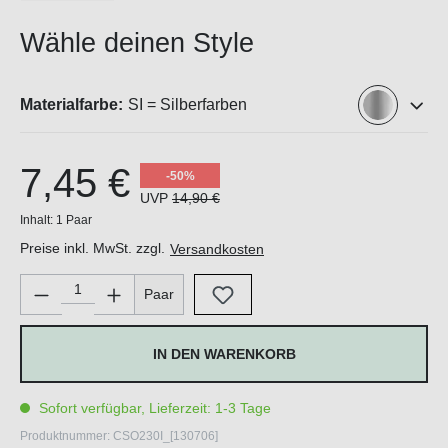
Wähle deinen Style
Materialfarbe:
SI = Silberfarben
7,45 €
-50%
UVP
14,90 €
Inhalt:
1 Paar
Preise inkl. MwSt. zzgl.
Versandkosten
Produkt Anzahl: Gib den gewünschten Wert ein oder benutze di
Paar
IN DEN WARENKORB
Sofort verfügbar, Lieferzeit: 1-3 Tage
Produktnummer:
CSO230I_[130706]