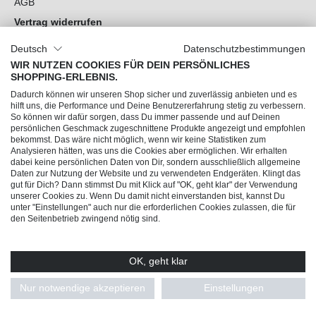
AGB
Vertrag widerrufen
Datenschutz
Deutsch
Datenschutzbestimmungen
Cookie-Einstellungen
WIR NUTZEN COOKIES FÜR DEIN PERSÖNLICHES
SHOPPING-ERLEBNIS.
Du hast Fragen?
Dadurch können wir unseren Shop sicher und zuverlässig anbieten und es
hilft uns, die Performance und Deine Benutzererfahrung stetig zu verbessern.
So können wir dafür sorgen, dass Du immer passende und auf Deinen
Unsere Socials
persönlichen Geschmack zugeschnittene Produkte angezeigt und empfohlen
bekommst. Das wäre nicht möglich, wenn wir keine Statistiken zum
Analysieren hätten, was uns die Cookies aber ermöglichen. Wir erhalten
dabei keine persönlichen Daten von Dir, sondern ausschließlich allgemeine
Daten zur Nutzung der Website und zu verwendeten Endgeräten. Klingt das
gut für Dich? Dann stimmst Du mit Klick auf "OK, geht klar" der Verwendung
unserer Cookies zu. Wenn Du damit nicht einverstanden bist, kannst Du
unter "Einstellungen" auch nur die erforderlichen Cookies zulassen, die für
den Seitenbetrieb zwingend nötig sind.
OK, geht klar
© 2026 Trendline direkt GmbH & Co. KG – Alle Rechte vorbehalten
* Alle Preise inkl. gesetzl. Mehrwertsteuer zzgl.
Versandkosten
und ggf.
Nur notwendige akzeptieren
Einstellungen
Nachnahmegebühren, wenn nicht anders angegeben.