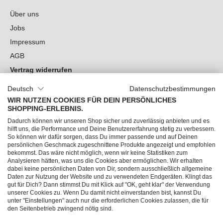
Über uns
Jobs
Impressum
AGB
Vertrag widerrufen
Datenschutz
Deutsch
Datenschutzbestimmungen
Cookie-Einstellungen
WIR NUTZEN COOKIES FÜR DEIN PERSÖNLICHES
SHOPPING-ERLEBNIS.
Du hast Fragen?
Dadurch können wir unseren Shop sicher und zuverlässig anbieten und es
hilft uns, die Performance und Deine Benutzererfahrung stetig zu verbessern.
So können wir dafür sorgen, dass Du immer passende und auf Deinen
Unsere Socials
persönlichen Geschmack zugeschnittene Produkte angezeigt und empfohlen
bekommst. Das wäre nicht möglich, wenn wir keine Statistiken zum
Analysieren hätten, was uns die Cookies aber ermöglichen. Wir erhalten
dabei keine persönlichen Daten von Dir, sondern ausschließlich allgemeine
Daten zur Nutzung der Website und zu verwendeten Endgeräten. Klingt das
gut für Dich? Dann stimmst Du mit Klick auf "OK, geht klar" der Verwendung
unserer Cookies zu. Wenn Du damit nicht einverstanden bist, kannst Du
unter "Einstellungen" auch nur die erforderlichen Cookies zulassen, die für
den Seitenbetrieb zwingend nötig sind.