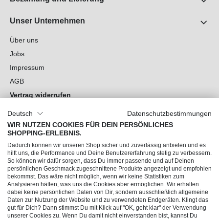
Unser Unternehmen
Über uns
Jobs
Impressum
AGB
Vertrag widerrufen
Datenschutz
Deutsch
Datenschutzbestimmungen
Cookie-Einstellungen
WIR NUTZEN COOKIES FÜR DEIN PERSÖNLICHES
SHOPPING-ERLEBNIS.
Du hast Fragen?
Dadurch können wir unseren Shop sicher und zuverlässig anbieten und es
hilft uns, die Performance und Deine Benutzererfahrung stetig zu verbessern.
So können wir dafür sorgen, dass Du immer passende und auf Deinen
Unsere Socials
persönlichen Geschmack zugeschnittene Produkte angezeigt und empfohlen
bekommst. Das wäre nicht möglich, wenn wir keine Statistiken zum
Analysieren hätten, was uns die Cookies aber ermöglichen. Wir erhalten
dabei keine persönlichen Daten von Dir, sondern ausschließlich allgemeine
Daten zur Nutzung der Website und zu verwendeten Endgeräten. Klingt das
gut für Dich? Dann stimmst Du mit Klick auf "OK, geht klar" der Verwendung
unserer Cookies zu. Wenn Du damit nicht einverstanden bist, kannst Du