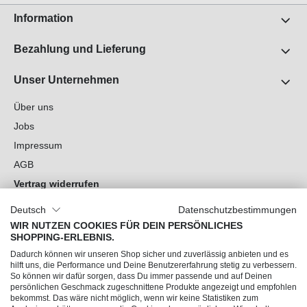
Information
Bezahlung und Lieferung
Unser Unternehmen
Über uns
Jobs
Impressum
AGB
Vertrag widerrufen
Datenschutz
Deutsch
Datenschutzbestimmungen
Cookie-Einstellungen
WIR NUTZEN COOKIES FÜR DEIN PERSÖNLICHES
SHOPPING-ERLEBNIS.
Du hast Fragen?
Dadurch können wir unseren Shop sicher und zuverlässig anbieten und es
hilft uns, die Performance und Deine Benutzererfahrung stetig zu verbessern.
So können wir dafür sorgen, dass Du immer passende und auf Deinen
Unsere Socials
persönlichen Geschmack zugeschnittene Produkte angezeigt und empfohlen
bekommst. Das wäre nicht möglich, wenn wir keine Statistiken zum