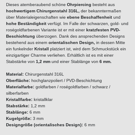
Dieses atemberaubend schöne
Ohrpiercing
besteht aus
hochwertigem Chirurgenstahl 316L,
der bekanntermaßen
über Materialeigenschaften wie
ebene Beschaffenheit
und
hohe Beständigkeit
verfügt. Im Falle der schwarzen, gold- und
roségoldfarbenen Variante ist er mit einer
kratzfesten PVD-
Beschichtung
überzogen. Dank des ansprechenden Designs
bestehend aus einem
orientalischen Design,
in dessen Mitte
ein funkelnder
Kristall
platziert ist, wird dem Schmuckstück ein
einzigartiger Charme verliehen. Erhältlich ist es mit einer
Stabstärke von
1,2 mm
und einer Stablänge von
6 mm.
Material:
Chirurgenstahl 316L
Oberfläche:
hochglanzpoliert / PVD-Beschichtung
Materialfarbe:
goldfarben / roségoldfarben / schwarz /
silberfarben
Kristallfarbe:
kristallklar
Stabstärke:
1,2 mm
Stablänge:
6 mm
Kugelgröße:
3 mm
Designgröße (orientalisches Design):
6 mm