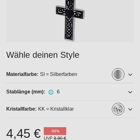
Wähle deinen Style
Materialfarbe:
SI = Silberfarben
Stablänge (mm):
6
Kristallfarbe:
KK = Kristallklar
4,45 €
-50%
UVP
8,90 €