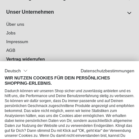
Unser Unternehmen
Über uns
Jobs
Impressum
AGB
Vertrag widerrufen
Datenschutz
Deutsch
Datenschutzbestimmungen
Cookie-Einstellungen
WIR NUTZEN COOKIES FÜR DEIN PERSÖNLICHES
SHOPPING-ERLEBNIS.
Du hast Fragen?
Dadurch können wir unseren Shop sicher und zuverlässig anbieten und es
hilft uns, die Performance und Deine Benutzererfahrung stetig zu verbessern.
So können wir dafür sorgen, dass Du immer passende und auf Deinen
Unsere Socials
persönlichen Geschmack zugeschnittene Produkte angezeigt und empfohlen
bekommst. Das wäre nicht möglich, wenn wir keine Statistiken zum
Analysieren hätten, was uns die Cookies aber ermöglichen. Wir erhalten
dabei keine persönlichen Daten von Dir, sondern ausschließlich allgemeine
Daten zur Nutzung der Website und zu verwendeten Endgeräten. Klingt das
gut für Dich? Dann stimmst Du mit Klick auf "OK, geht klar" der Verwendung
unserer Cookies zu. Wenn Du damit nicht einverstanden bist, kannst Du