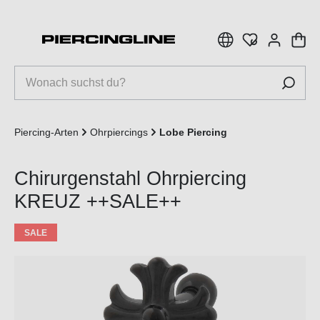
inhalt springen
Piercing-Arten
Ohrpiercings
Lobe Piercing
Chirurgenstahl Ohrpiercing
KREUZ ++SALE++
SALE