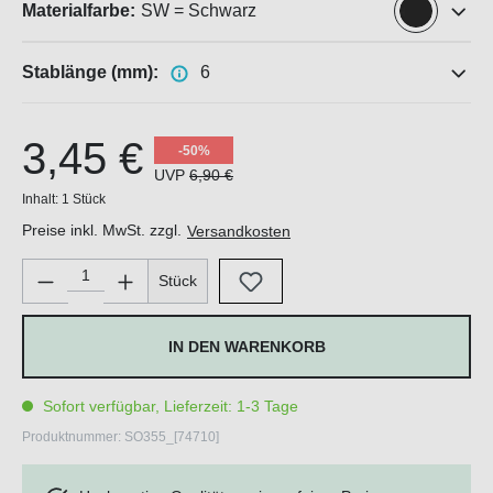
Materialfarbe:
SW = Schwarz
Stablänge (mm):
6
3,45 €
-50%
UVP
6,90 €
Inhalt:
1 Stück
Preise inkl. MwSt. zzgl.
Versandkosten
Produkt Anzahl: Gib den gewünschten Wert ein oder benutze di
Stück
IN DEN WARENKORB
Sofort verfügbar, Lieferzeit: 1-3 Tage
Produktnummer:
SO355_[74710]