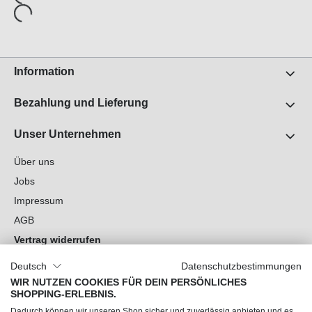
Information
Bezahlung und Lieferung
Unser Unternehmen
Über uns
Jobs
Impressum
AGB
Vertrag widerrufen
Datenschutz
Deutsch
Datenschutzbestimmungen
Cookie-Einstellungen
WIR NUTZEN COOKIES FÜR DEIN PERSÖNLICHES
SHOPPING-ERLEBNIS.
Du hast Fragen?
Dadurch können wir unseren Shop sicher und zuverlässig anbieten und es