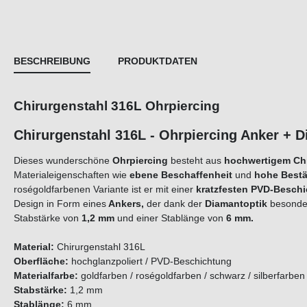
BESCHREIBUNG
PRODUKTDATEN
Chirurgenstahl 316L Ohrpiercing
Chirurgenstahl 316L - Ohrpiercing An
Dieses wunderschöne
Ohrpiercing
besteht aus
hochwertigem Chi
Materialeigenschaften wie
ebene Beschaffenheit
und
hohe Bestä
roségoldfarbenen Variante ist er mit einer
kratzfesten PVD-Besch
Design in Form eines
Ankers,
der dank der
Diamantoptik
besonder
Stabstärke von
1,2 mm
und einer Stablänge von
6 mm.
Material:
Chirurgenstahl 316L
Oberfläche:
hochglanzpoliert / PVD-Beschichtung
Materialfarbe:
goldfarben / roségoldfarben / schwarz / s
Stabstärke:
1,2 mm
Stablänge:
6 mm