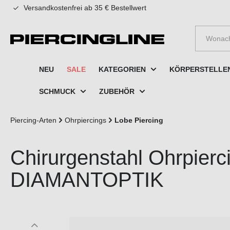
Versandkostenfrei ab 35 € Bestellwert
e springen
Zur Hauptnavigation springen
NEU
SALE
KATEGORIEN
KÖRPERSTELLE
SCHMUCK
ZUBEHÖR
Piercing-Arten
Ohrpiercings
Lobe Piercing
Chirurgenstahl Ohrpier
DIAMANTOPTIK