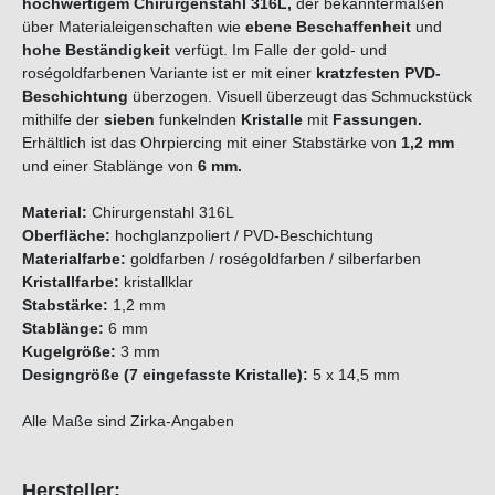
hochwertigem Chirurgenstahl 316L,
der bekanntermaßen
über Materialeigenschaften wie
ebene Beschaffenheit
und
hohe Beständigkeit
verfügt. Im Falle der gold- und
roségoldfarbenen Variante ist er mit einer
kratzfesten PVD-
Beschichtung
überzogen. Visuell überzeugt das Schmuckstück
mithilfe der
sieben
funkelnden
Kristalle
mit
Fassungen
.
Erhältlich ist das Ohrpiercing mit einer Stabstärke von
1,2 mm
und einer Stablänge von
6 mm.
Material:
Chirurgenstahl 316L
Oberfläche:
hochglanzpoliert / PVD-Beschichtung
Materialfarbe:
goldfarben / roségoldfarben / silberfarben
Kristallfarbe:
kristallklar
Stabstärke:
1,2 mm
Stablänge:
6 mm
Kugelgröße:
3 mm
Designgröße (7 eingefasste Kristalle):
5 x 14,5 mm
Alle Maße sind Zirka-Angaben
Hersteller: