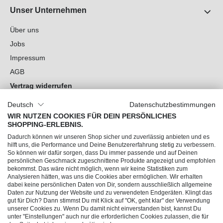
Unser Unternehmen
Über uns
Jobs
Impressum
AGB
Vertrag widerrufen
Datenschutz
Deutsch
Datenschutzbestimmungen
Cookie-Einstellungen
WIR NUTZEN COOKIES FÜR DEIN PERSÖNLICHES
SHOPPING-ERLEBNIS.
Du hast Fragen?
Dadurch können wir unseren Shop sicher und zuverlässig anbieten und es
hilft uns, die Performance und Deine Benutzererfahrung stetig zu verbessern.
So können wir dafür sorgen, dass Du immer passende und auf Deinen
Unsere Socials
persönlichen Geschmack zugeschnittene Produkte angezeigt und empfohlen
bekommst. Das wäre nicht möglich, wenn wir keine Statistiken zum
Analysieren hätten, was uns die Cookies aber ermöglichen. Wir erhalten
dabei keine persönlichen Daten von Dir, sondern ausschließlich allgemeine
Daten zur Nutzung der Website und zu verwendeten Endgeräten. Klingt das
gut für Dich? Dann stimmst Du mit Klick auf "OK, geht klar" der Verwendung
unserer Cookies zu. Wenn Du damit nicht einverstanden bist, kannst Du
unter "Einstellungen" auch nur die erforderlichen Cookies zulassen, die für