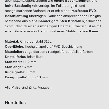
über Materialeigenschaften wie
ebene Beschaffenheit
und
hohe Beständigkeit
verfügt. Im Falle der gold- und
roségoldfarbenen Variante ist er mit einer
kratzfesten PVD-
Beschichtung
überzogen. Dank des ansprechenden Designs
bestehend aus
5 aneinander gereihten
Kristallen,
erhält das
Schmuckstück einen einzigartigen Charme. Erhältlich ist es mit
einer Stabstärke von
1,2 mm
und einer Stablänge von
6 mm.
Material:
Chirurgenstahl 316L
Oberfläche:
hochglanzpoliert / PVD-Beschichtung
Materialfarbe:
goldfarben / roségoldfarben / silberfarben
Kristallfarbe:
kristallklar
Stabstärke:
1,2 mm
Stablänge:
6 mm
Kugelgröße:
3 mm
Designgröße:
5,5 x 13 mm
Alle Maße sind Zirka-Angaben
Hersteller: