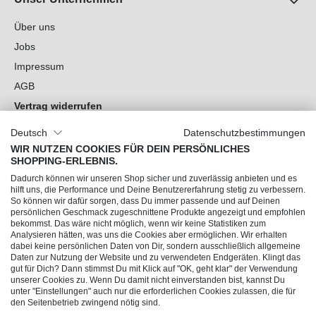
Über uns
Jobs
Impressum
AGB
Vertrag widerrufen
Datenschutz
Deutsch
Datenschutzbestimmungen
Cookie-Einstellungen
WIR NUTZEN COOKIES FÜR DEIN PERSÖNLICHES
SHOPPING-ERLEBNIS.
Du hast Fragen?
Dadurch können wir unseren Shop sicher und zuverlässig anbieten und es
hilft uns, die Performance und Deine Benutzererfahrung stetig zu verbessern.
So können wir dafür sorgen, dass Du immer passende und auf Deinen
Unsere Socials
persönlichen Geschmack zugeschnittene Produkte angezeigt und empfohlen
bekommst. Das wäre nicht möglich, wenn wir keine Statistiken zum
Analysieren hätten, was uns die Cookies aber ermöglichen. Wir erhalten
dabei keine persönlichen Daten von Dir, sondern ausschließlich allgemeine
Daten zur Nutzung der Website und zu verwendeten Endgeräten. Klingt das
gut für Dich? Dann stimmst Du mit Klick auf "OK, geht klar" der Verwendung
unserer Cookies zu. Wenn Du damit nicht einverstanden bist, kannst Du
unter "Einstellungen" auch nur die erforderlichen Cookies zulassen, die für
den Seitenbetrieb zwingend nötig sind.