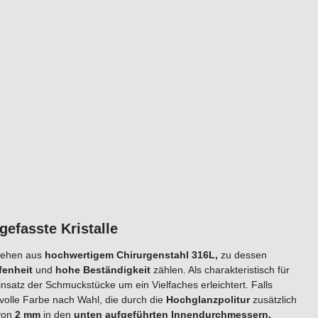
n eingefasste Kristalle
tehen aus
hochwertigem
Chirurgenstahl 316L,
zu dessen
enheit
und
hohe Beständigkeit
zählen. Als charakteristisch für
nsatz der Schmuckstücke um ein Vielfaches erleichtert. Falls
tvolle Farbe nach Wahl, die durch die
Hochglanzpolitur
zusätzlich
 von
2
mm
in den
unten aufgeführten Innendurchmessern.