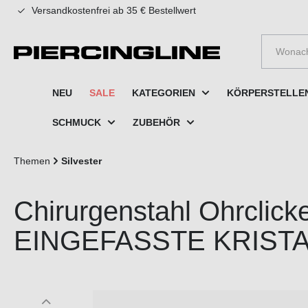
Versandkostenfrei ab 35 € Bestellwert
e springen
Zur Hauptnavigation springen
NEU
SALE
KATEGORIEN
KÖRPERSTELLE
SCHMUCK
ZUBEHÖR
Themen
Silvester
Chirurgenstahl Ohrclick
EINGEFASSTE KRIST