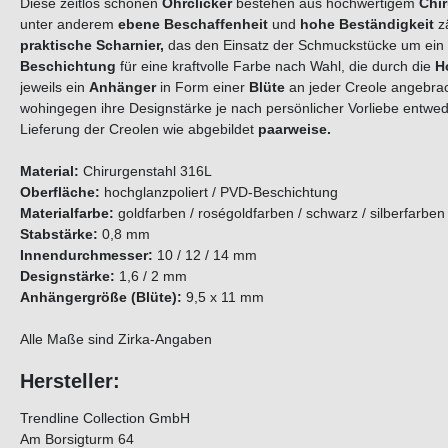
Diese zeitlos schönen
Ohrclicker
bestehen aus hochwertigem
Chi
unter anderem
ebene Beschaffenheit
und
hohe Beständigkeit
z
praktische Scharnier,
das den Einsatz der Schmuckstücke um ein Vi
Beschichtung
für eine kraftvolle Farbe nach Wahl, die durch die
H
jeweils ein
Anhänger
in Form einer
Blüte
an jeder Creole angebrac
wohingegen ihre Designstärke je nach persönlicher Vorliebe entwe
Lieferung der Creolen wie abgebildet
paarweise.
Material:
Chirurgenstahl 316L
Oberfläche:
hochglanzpoliert / PVD-Beschichtung
Materialfarbe:
goldfarben / roségoldfarben / schwarz / silber
Stabstärke:
0,8 mm
Innendurchmesser:
10 / 12 / 14 mm
Designstärke:
1,6 / 2 mm
Anhängergröße (Blüte):
9,5 x 11 mm
Alle Maße sind Zirka-Angaben
Hersteller:
Trendline Collection GmbH
Am Borsigturm 64