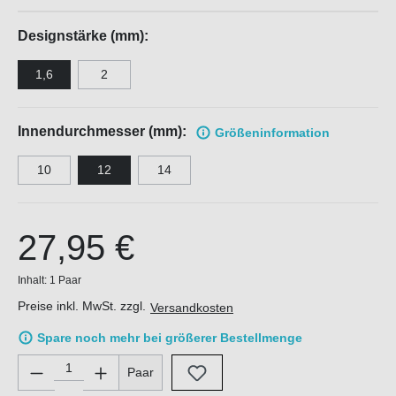
Designstärke (mm):
1,6
2
Innendurchmesser (mm):
Größen
information
10
12
14
27,95 €
Inhalt:
1 Paar
Preise inkl. MwSt. zzgl.
Versandkosten
Spare noch mehr bei größerer Bestellmenge
Produkt Anzahl: Gib den gewünschten Wert ein oder benutze di
Paar