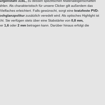
rurgenstahl 316L,
zu dessen spezifischen Materialeigenschaften
ählen. Als charakteristisch für unsere Clicker gilt außerdem das
elfaches erleichtert. Falls gewünscht, sorgt eine
kratzfeste PVD-
ochglanzpolitur
zusätzlich veredelt wird. Als optisches Highlight ist
ht. Sie verfügen stets über eine Stabstärke von
0,8 mm,
der
1,6
oder
2 mm
betragen kann. Darüber hinaus erfolgt die
farben