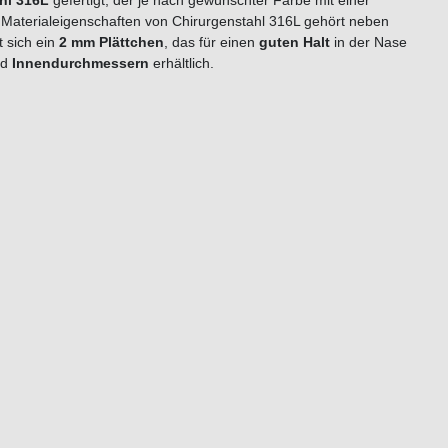
hl 316L
gefertigt, der je nach gewünschter Farbe mit einer
 Materialeigenschaften von Chirurgenstahl 316L gehört neben
 sich ein
2 mm Plättchen
, das für einen
guten Halt
in der Nase
nd
Innendurchmessern
erhältlich.