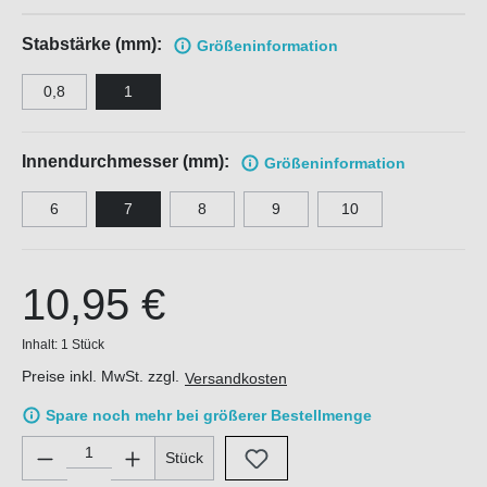
Stabstärke (mm):
Größen
information
0,8
1
Innendurchmesser (mm):
Größen
information
6
7
8
9
10
10,95 €
Inhalt:
1 Stück
Preise inkl. MwSt. zzgl.
Versandkosten
Spare noch mehr bei größerer Bestellmenge
Produkt Anzahl: Gib den gewünschten Wert ein oder benutze di
Stück