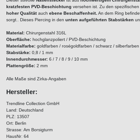
Dieser stilvolle
Nasenstecker
ist aus
hochwertigem Chirurgensta
kratzfesten PVD-Beschichtung
versehen ist. Zu den spezifischen
hoher Qualität
auch
ebene Beschaffenheit.
An dem Ring befindet
sorgt.. Dieses Piercing in den
unten aufgeführten Stabstärken
u
Material:
Chirurgenstahl 316L
Oberfläche:
hochglanzpoliert / PVD-Beschichtung
Materialfarbe:
goldfarben / roségoldfarben / schwarz / silberfarben
Stabstärke:
0,8 / 1 mm
Innendurchmesser:
6 / 7 / 8 / 9 / 10 mm
Plattengröße:
2 mm
Alle Maße sind Zirka-Angaben
Hersteller:
Trendline Collection GmbH
Land: Deutschland
PLZ: 13507
Ort: Berlin
Strasse: Am Borsigturm
HausNr: 64