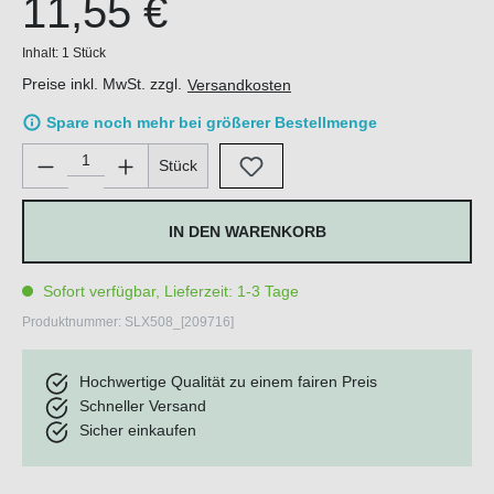
11,55 €
Inhalt:
1 Stück
Preise inkl. MwSt. zzgl.
Versandkosten
Spare noch mehr bei größerer Bestellmenge
Produkt Anzahl: Gib den gewünschten Wert ein oder benutze di
Stück
IN DEN WARENKORB
Sofort verfügbar, Lieferzeit: 1-3 Tage
Produktnummer:
SLX508_[209716]
Hochwertige Qualität zu einem fairen Preis
Schneller Versand
Sicher einkaufen