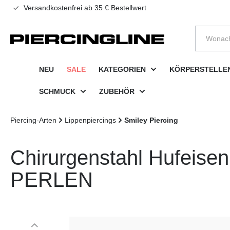
Versandkostenfrei ab 35 € Bestellwert
e springen
Zur Hauptnavigation springen
NEU
SALE
KATEGORIEN
KÖRPERSTELLE
SCHMUCK
ZUBEHÖR
Piercing-Arten
Lippenpiercings
Smiley Piercing
Chirurgenstahl Hufeis
PERLEN