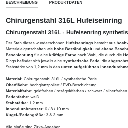
BESCHREIBUNG
PRODUKTDATEN
Chirurgenstahl 316L Hufeiseinring
Chirurgenstahl 316L - Hufeisenring syntheti
Der Stab dieses wunderschönen
Hufeisenrings
besteht aus
hochw
Materialeigenschaften wie
hohe Beständigkeit
und
ebene Bescha
Beschichtung
für eine
kräftige Farbe
nach Wahl, die durch die
Ho
Rings befindet sich jeweils eine
synthetische Perle,
die
abgeschr
Stabstärke von
1,2
mm
in den
unten aufgeführten Innendurchme
Material:
Chirurgenstahl 316L / synthetische Perle
Oberfläche:
hochglanzpoliert / PVD-Beschichtung
Materialfarbe:
goldfarben / roségoldfarben / schwarz / silberfarben
Perlenfarbe
:
weiß
Stabstärke:
1,2 mm
Innendurchmesser:
6 / 8 / 10 mm
Kugel-/Perlengröße:
3 & 3 mm
Alle Maße sind Zirka-Angaben