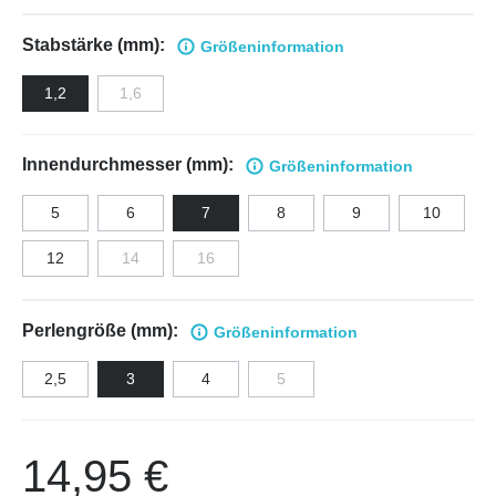
Stabstärke (mm):
Größen
information
1,2
1,6
Innendurchmesser (mm):
Größen
information
5
6
7
8
9
10
12
14
16
Perlengröße (mm):
Größen
information
2,5
3
4
5
14,95 €