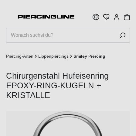
inhalt springen
Piercing-Arten
Lippenpiercings
Smiley Piercing
Chirurgenstahl Hufeisenring
EPOXY-RING-KUGELN +
KRISTALLE