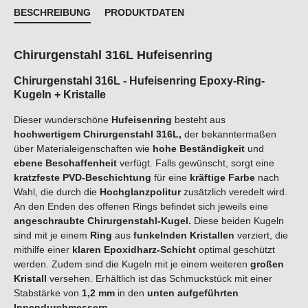
BESCHREIBUNG
PRODUKTDATEN
Chirurgenstahl 316L Hufeisenring
Chirurgenstahl 316L - Hufeisenring Epoxy-Ring-
Kugeln + Kristalle
Dieser wunderschöne
Hufeisenring
besteht aus
hochwertigem Chirurgenstahl 316L,
der bekanntermaßen
über Materialeigenschaften wie
hohe Beständigkeit
und
ebene Beschaffenheit
verfügt. Falls gewünscht, sorgt eine
kratzfeste PVD-Beschichtung
für eine
kräftige Farbe
nach
Wahl, die durch die
Hochglanzpolitur
zusätzlich veredelt wird.
An den Enden des offenen Rings befindet sich jeweils eine
angeschraubte
Chirurgenstahl-Kugel.
Diese beiden Kugeln
sind mit je einem
Ring
aus
funkelnden
Kristallen
verziert, die
mithilfe einer
klaren Epoxidharz-Schicht
optimal geschützt
werden. Zudem sind die Kugeln mit je einem weiteren
großen
Kristall
versehen. Erhältlich ist das Schmuckstück mit einer
Stabstärke von
1,2
mm
in den
unten aufgeführten
Innendurchmessern.