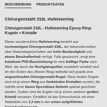
BESCHREIBUNG
PRODUKTDATEN
Chirurgenstahl 316L Hufeisenring
Chirurgenstahl 316L - Hufeisenring Epoxy-Ring-
Kugeln + Kristalle
Dieser wunderschöne
Hufeisenring
besteht aus
hochwertigem Chirurgenstahl 316L,
der bekanntermaßen
über Materialeigenschaften wie
hohe Beständigkeit
und
ebene Beschaffenheit
verfügt. Falls gewünscht, sorgt eine
kratzfeste PVD-Beschichtung
für eine
kräftige Farbe
nach
Wahl, die durch die
Hochglanzpolitur
zusätzlich veredelt wird.
An den Enden des offenen Rings befindet sich jeweils eine
angeschraubte
Chirurgenstahl-Kugel.
Diese beiden Kugeln
sind mit je einem
Ring
aus
funkelnden
Kristallen
verziert, die
mithilfe einer
klaren Epoxidharz-Schicht
optimal geschützt
werden. Zudem sind die Kugeln mit je einem weiteren
großen
Kristall
versehen. Erhältlich ist das Schmuckstück mit einer
Stabstärke von
1,2
mm
in den
unten aufgeführten
Innendurchmessern.