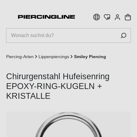
inhalt springen
Piercing-Arten
Lippenpiercings
Smiley Piercing
Chirurgenstahl Hufeisenring
EPOXY-RING-KUGELN +
KRISTALLE