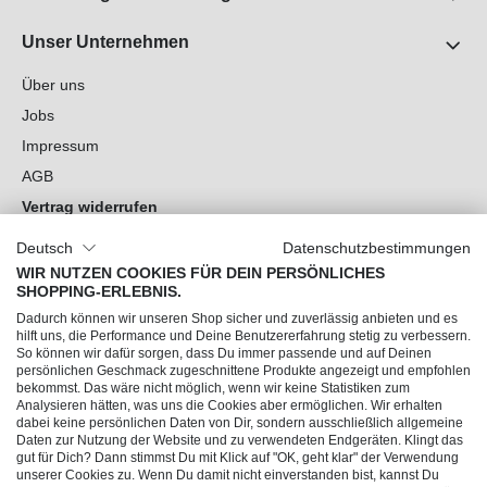
Unser Unternehmen
Über uns
Jobs
Impressum
AGB
Vertrag widerrufen
Datenschutz
Deutsch
Datenschutzbestimmungen
Cookie-Einstellungen
WIR NUTZEN COOKIES FÜR DEIN PERSÖNLICHES
SHOPPING-ERLEBNIS.
Du hast Fragen?
Dadurch können wir unseren Shop sicher und zuverlässig anbieten und es
hilft uns, die Performance und Deine Benutzererfahrung stetig zu verbessern.
So können wir dafür sorgen, dass Du immer passende und auf Deinen
Unsere Socials
persönlichen Geschmack zugeschnittene Produkte angezeigt und empfohlen
bekommst. Das wäre nicht möglich, wenn wir keine Statistiken zum
Analysieren hätten, was uns die Cookies aber ermöglichen. Wir erhalten
dabei keine persönlichen Daten von Dir, sondern ausschließlich allgemeine
Daten zur Nutzung der Website und zu verwendeten Endgeräten. Klingt das
gut für Dich? Dann stimmst Du mit Klick auf "OK, geht klar" der Verwendung
unserer Cookies zu. Wenn Du damit nicht einverstanden bist, kannst Du