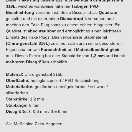
Dieser
Fake Plug
besteht aus
hochwertigem
Chirurgenstahl
316L,
welches wahlweise mit einer
farbigen PVD-
Beschichtung
versehen ist. Beide Discs sind als
Quadrate
gestaltet und mit einer edlen
Diamantoptik
versehen und
machen den Fake Flug somit zu einem echten Hingucker. Ein
Quadrat ist
abschraubbar
und ermöglicht so einen leichteren
Einsatz des Fake Plugs. Das verwendete Stabmaterial
(Chirurgenstahl 316L)
zeichnet sich durch seine besonderen
Eigenschaften wie
Farbechtheit
und
Materialbeständigkeit
aus. Dieses Piercing hat eine Stabstärke von
1,2 mm
und ist mit
mehreren Discgrößen
erhältlich.
Material:
Chirurgenstahl 316L
Oberfläche:
hochglanzpoliert / PVD-Beschichtung
Materialfarbe:
goldfarben / roségoldfarben / schwarz /
silberfarben
Stabstärke:
1,2 mm
Stablänge:
6 mm
Discgröße:
6 & 6 mm / 8 & 8 mm
Alle Maße sind Zirka-Angaben