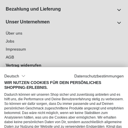
Bezahlung und Lieferung
Unser Unternehmen
Über uns
Jobs
Impressum
AGB
Vertrag widerrufen
Datenschutz
Deutsch
Datenschutzbestimmungen
Cookie-Einstellungen
WIR NUTZEN COOKIES FÜR DEIN PERSÖNLICHES
SHOPPING-ERLEBNIS.
Du hast Fragen?
Dadurch können wir unseren Shop sicher und zuverlässig anbieten und es
hilft uns, die Performance und Deine Benutzererfahrung stetig zu verbessern.
So können wir dafür sorgen, dass Du immer passende und auf Deinen
Unsere Socials
persönlichen Geschmack zugeschnittene Produkte angezeigt und empfohlen
bekommst. Das wäre nicht möglich, wenn wir keine Statistiken zum
Analysieren hätten, was uns die Cookies aber ermöglichen. Wir erhalten
dabei keine persönlichen Daten von Dir, sondern ausschließlich allgemeine
Daten zur Nutzung der Website und zu verwendeten Endgeräten. Klingt das