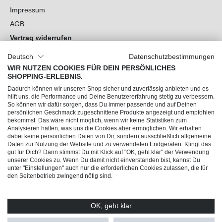
Impressum
AGB
Vertrag widerrufen
Datenschutz
Deutsch
Datenschutzbestimmungen
Cookie-Einstellungen
WIR NUTZEN COOKIES FÜR DEIN PERSÖNLICHES
SHOPPING-ERLEBNIS.
Du hast Fragen?
Dadurch können wir unseren Shop sicher und zuverlässig anbieten und es
hilft uns, die Performance und Deine Benutzererfahrung stetig zu verbessern.
So können wir dafür sorgen, dass Du immer passende und auf Deinen
Unsere Socials
persönlichen Geschmack zugeschnittene Produkte angezeigt und empfohlen
bekommst. Das wäre nicht möglich, wenn wir keine Statistiken zum
Analysieren hätten, was uns die Cookies aber ermöglichen. Wir erhalten
dabei keine persönlichen Daten von Dir, sondern ausschließlich allgemeine
Daten zur Nutzung der Website und zu verwendeten Endgeräten. Klingt das
gut für Dich? Dann stimmst Du mit Klick auf "OK, geht klar" der Verwendung
unserer Cookies zu. Wenn Du damit nicht einverstanden bist, kannst Du
unter "Einstellungen" auch nur die erforderlichen Cookies zulassen, die für
den Seitenbetrieb zwingend nötig sind.
OK, geht klar
© 2026 Trendline direkt GmbH & Co. KG – Alle Rechte vorbehalten
* Alle Preise inkl. gesetzl. Mehrwertsteuer zzgl.
Versandkosten
und ggf.