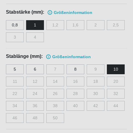
Stabstärke (mm):
Größen
information
0,8
1
1,2
1,6
2
2,5
3
4
Stablänge (mm):
Größen
information
5
6
7
8
9
10
11
12
14
16
18
20
22
24
26
28
30
32
34
36
38
40
42
44
46
48
50