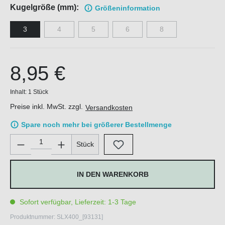
Kugelgröße (mm):
Größen
information
3
4
5
6
8
8,95 €
Inhalt:
1 Stück
Preise inkl. MwSt. zzgl.
Versandkosten
Spare noch mehr bei größerer Bestellmenge
Produkt Anzahl: Gib den gewünschten Wert ein oder benutze di
Stück
IN DEN WARENKORB
Sofort verfügbar, Lieferzeit: 1-3 Tage
Produktnummer:
SLX400_[93131]