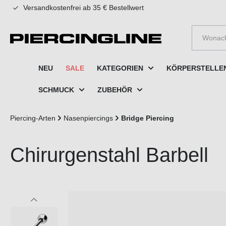
Versandkostenfrei ab 35 € Bestellwert
e springen
Zur Hauptnavigation springen
NEU
SALE
KATEGORIEN
KÖRPERSTELLE
SCHMUCK
ZUBEHÖR
Piercing-Arten
Nasenpiercings
Bridge Piercing
Chirurgenstahl Barbell