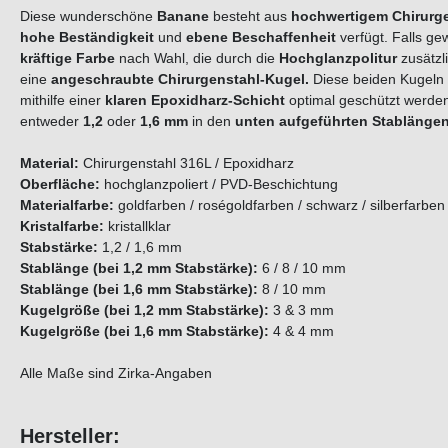
Diese wunderschöne
Banane
besteht aus
hochwertigem Chirurge
hohe Beständigkeit
und
ebene Beschaffenheit
verfügt. Falls g
kräftige Farbe
nach Wahl, die durch die
Hochglanzpolitur
zusätzl
eine
angeschraubte
Chirurgenstahl-Kugel.
Diese beiden Kugeln 
mithilfe einer
klaren Epoxidharz-Schicht
optimal geschützt werden.
entweder
1,2
oder
1,6 mm
in den
unten aufgeführten Stabläng
Material:
Chirurgenstahl 316L / Epoxidharz
Oberfläche:
hochglanzpoliert / PVD-Beschichtung
Materialfarbe:
goldfarben / roségoldfarben / schwarz / silberfarben
Kristalfarbe:
kristallklar
Stabstärke:
1,2 / 1,6 mm
Stablänge (bei 1,2 mm Stabstärke):
6 / 8 / 10 mm
Stablänge (bei 1,6 mm Stabstärke):
8 / 10 mm
Kugelgröße (bei 1,2 mm Stabstärke):
3 & 3 mm
Kugelgröße (bei 1,6 mm Stabstärke):
4 & 4 mm
Alle Maße sind Zirka-Angaben
Hersteller: