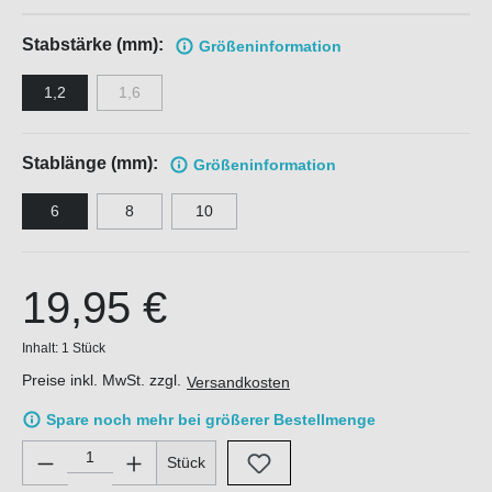
Stabstärke (mm):
Größen
information
1,2
1,6
Stablänge (mm):
Größen
information
6
8
10
19,95 €
Inhalt:
1 Stück
Preise inkl. MwSt. zzgl.
Versandkosten
Spare noch mehr bei größerer Bestellmenge
Produkt Anzahl: Gib den gewünschten Wert ein oder benutze di
Stück