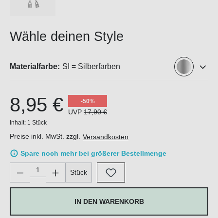
Wähle deinen Style
Materialfarbe:
SI = Silberfarben
8,95 €
-50%
UVP
17,90 €
Inhalt:
1 Stück
Preise inkl. MwSt. zzgl.
Versandkosten
Spare noch mehr bei größerer Bestellmenge
Produkt Anzahl: Gib den gewünschten Wert ein oder benutze di
Stück
IN DEN WARENKORB