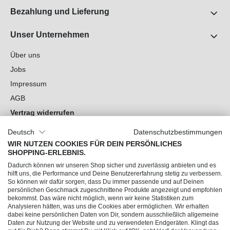
Bezahlung und Lieferung
Unser Unternehmen
Über uns
Jobs
Impressum
AGB
Vertrag widerrufen
Datenschutz
Deutsch
Datenschutzbestimmungen
Cookie-Einstellungen
WIR NUTZEN COOKIES FÜR DEIN PERSÖNLICHES
SHOPPING-ERLEBNIS.
Du hast Fragen?
Dadurch können wir unseren Shop sicher und zuverlässig anbieten und es
hilft uns, die Performance und Deine Benutzererfahrung stetig zu verbessern.
So können wir dafür sorgen, dass Du immer passende und auf Deinen
Unsere Socials
persönlichen Geschmack zugeschnittene Produkte angezeigt und empfohlen
bekommst. Das wäre nicht möglich, wenn wir keine Statistiken zum
Analysieren hätten, was uns die Cookies aber ermöglichen. Wir erhalten
dabei keine persönlichen Daten von Dir, sondern ausschließlich allgemeine
Daten zur Nutzung der Website und zu verwendeten Endgeräten. Klingt das