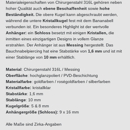
Materialeigenschaften von Chirurgenstahl 316L gehören neben
hoher Qualität auch
ebene Beschaffenheit
sowie
hohe
Beständigkeit.
Die obere Kugel kann abgeschraubt werden,
während die untere
Kristallkugel
fest mit dem Bananabell
verbunden ist. Ein besonderes Highlight ist der wertvolle
Anhänger:
ein
Schloss
besetzt mit einigen
Kristallen,
die
inmitten eines einzigartigen Designs in vollem Glanze
erstrahlen. Der Anhänger ist aus
Messing
hergestellt. Das
Bauchnabelpiercing hat eine Stabstärke von
1,6 mm
und ist mit
einer Stablänge von
10 mm
erhältlich.
Material
: Chirurgenstahl 316L / Messing
Oberfläche
: hochglanzpoliert / PVD-Beschichtung
Materialfarbe
: goldfarben / roségoldfarben / silberfarben
Kristallfarbe:
kristallklar
Stabstärke
: 1,6 mm
Stablänge
: 10 mm
Kugelgröße
: 5 & 8 mm
Anhängergröße (Schloss):
9 x 16 mm
Alle Maße sind Zirka-Angaben