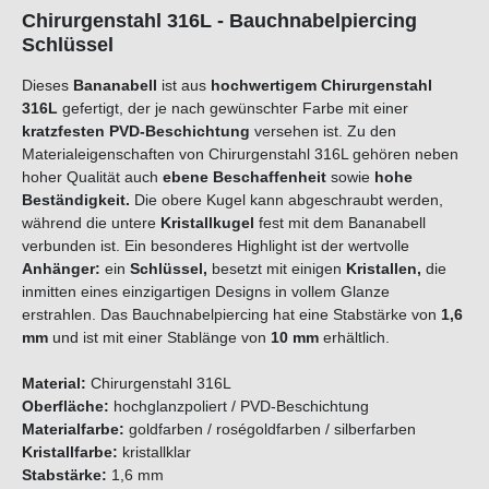
Chirurgenstahl 316L - Bauchnabelpiercing
Schlüssel
Dieses
Bananabell
ist aus
hochwertigem Chirurgenstahl
316L
gefertigt, der je nach gewünschter Farbe mit einer
kratzfesten PVD-Beschichtung
versehen ist. Zu den
Materialeigenschaften von Chirurgenstahl 316L gehören neben
hoher Qualität auch
ebene Beschaffenheit
sowie
hohe
Beständigkeit.
Die obere Kugel kann abgeschraubt werden,
während die untere
Kristallkugel
fest mit dem Bananabell
verbunden ist. Ein besonderes Highlight ist der wertvolle
Anhänger:
ein
Schlüssel,
besetzt mit einigen
Kristallen,
die
inmitten eines einzigartigen Designs in vollem Glanze
erstrahlen.
Das Bauchnabelpiercing hat eine Stabstärke von
1,6
mm
und ist mit einer Stablänge von
10 mm
erhältlich.
Material
:
Chirurgenstahl 316L
Oberfläche
:
hochglanzpoliert / PVD-Beschichtung
Materialfarbe
:
goldfarben / roségoldfarben / silberfarben
Kristallfarbe:
kristallklar
Stabstärke
:
1,6 mm