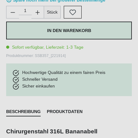
Spare noch mehr bei größerer Bestellmenge
Produkt Anzahl: Gib den gewünschten Wert ein oder benutze di
Stück
IN DEN WARENKORB
Sofort verfügbar, Lieferzeit: 1-3 Tage
Produktnummer:
SSB357_[221914]
Hochwertige Qualität zu einem fairen Preis
Schneller Versand
Sicher einkaufen
BESCHREIBUNG
PRODUKTDATEN
Chirurgenstahl 316L Bananabell