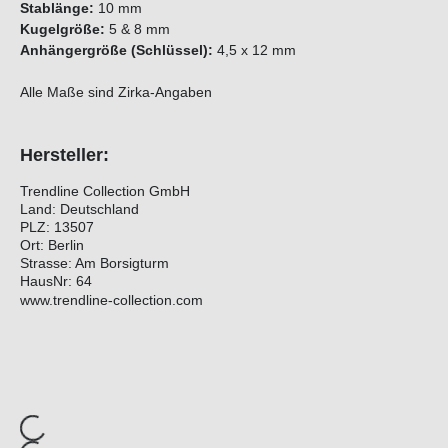
Stablänge
:
10 mm
Kugelgröße
:
5 & 8 mm
Anhängergröße (Schlüssel):
4,5 x 12 mm
Alle Maße sind Zirka-Angaben
Hersteller:
Trendline Collection GmbH
Land: Deutschland
PLZ: 13507
Ort: Berlin
Strasse: Am Borsigturm
HausNr: 64
www.trendline-collection.com