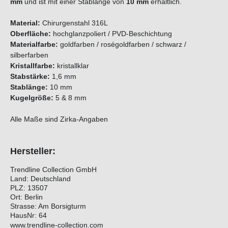
mm
und ist mit einer Stablänge von
10 mm
erhältlich.
Material:
Chirurgenstahl 316L
Oberfläche:
hochglanzpoliert / PVD-Beschichtung
Materialfarbe:
goldfarben / roségoldfarben / schwarz /
silberfarben
Kristallfarbe:
kristallklar
Stabstärke:
1,6 mm
Stablänge:
10 mm
Kugelgröße:
5 & 8 mm
Alle Maße sind Zirka-Angaben
Hersteller:
Trendline Collection GmbH
Land: Deutschland
PLZ: 13507
Ort: Berlin
Strasse: Am Borsigturm
HausNr: 64
www.trendline-collection.com