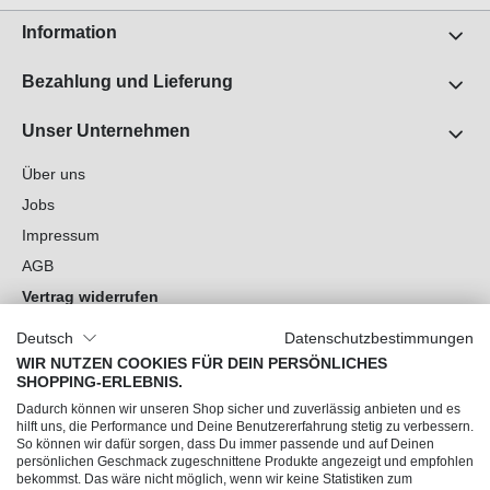
Information
Bezahlung und Lieferung
Unser Unternehmen
Über uns
Jobs
Impressum
AGB
Vertrag widerrufen
Datenschutz
Deutsch
Datenschutzbestimmungen
Cookie-Einstellungen
WIR NUTZEN COOKIES FÜR DEIN PERSÖNLICHES
SHOPPING-ERLEBNIS.
Du hast Fragen?
Dadurch können wir unseren Shop sicher und zuverlässig anbieten und es
hilft uns, die Performance und Deine Benutzererfahrung stetig zu verbessern.
So können wir dafür sorgen, dass Du immer passende und auf Deinen
Unsere Socials
persönlichen Geschmack zugeschnittene Produkte angezeigt und empfohlen
bekommst. Das wäre nicht möglich, wenn wir keine Statistiken zum