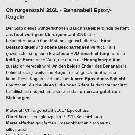
Chirurgenstahl 316L - Bananabell Epoxy-
Kugeln
Der Stab dieses wunderschönen
Bauchnabelpiercings
besteht
aus
hochwertigem Chirurgenstahl 316L,
der
bekanntermaßen über Materialeigenschaften wie
hohe
Beständigkeit
und
ebene Beschaffenheit
verfügt. Falls
gewünscht, sorgt eine
kratzfeste PVD-Beschichtung
für eine
kräftige Farbe
nach Wahl, die durch die
Hochglanzpolitur
zusätzlich veredelt wird. An den beiden Enden des Bananabells
befindet sich jeweils eine
Kugel,
die abgeschraubt werden
kann. Diese Kugeln sind mit einer
klaren Epoxidharz-Schicht
überzogen, die die vielen funkelnden
Kristalle
darunter schützt.
Erhältlich ist das Schmuckstück in den
unten aufgeführten
Stab
längen.
Material:
Chirurgenstahl 316L / Epoxidharz
Oberfläche:
hochglanzpoliert / PVD-Beschichtung
Materialfarbe:
goldfarben / roségoldfarben / schwarz /
silberfarben