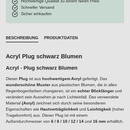
Hochwertige Qualität zu einem fairen Preis
Schneller Versand
Sicher einkaufen
BESCHREIBUNG
PRODUKTDATEN
Acryl Plug schwarz Blumen
Acryl - Plug schwarz Blumen
Dieser
Plug
ist aus
hochwertigem Acryl
gefertigt. Das
wunderschöne Muster
aus plastischen Blumen, die in allen
Regenbogenfarben changieren, ist ein
echter Blickfänger
und
verändert sein Aussehen je nach Lichteinfall. Das verwendete
Material
(Acryl)
zeichnet sich durch seine besonderen
Eigenschaften wie
Hautverträglichkeit
und
Leichtigkeit
(hoher
Tragekomfort) aus. Dieser Plug ist mit einem
Außendurchmesser von
6 / 8 / 10 / 12 / 14
und
16 mm
erhältlch.