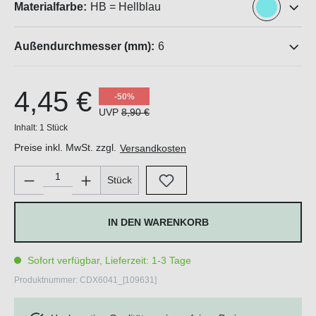
Materialfarbe:
HB = Hellblau
Außendurchmesser (mm):
6
4,45 €
-50%
UVP
8,90 €
Inhalt:
1 Stück
Preise inkl. MwSt. zzgl.
Versandkosten
Produkt Anzahl: Gib den gewünschten Wert ein oder benutze di
Stück
IN DEN WARENKORB
Sofort verfügbar, Lieferzeit: 1-3 Tage
Produktnummer:
CDX6041_[109631]