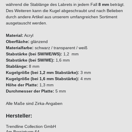
während die Stablänge des Labrets in jedem Fall
8 mm
beträgt.
Des Weiteren kann die Kugel abgeschraubt und nach Belieben
durch andere Artikel aus unserem umfangreichen Sortiment
ausgetauscht werden.
Material:
Acryl
Oberfläche:
glänzend
Materialfarbe:
schwarz / transparent / weiß
Stabstärke (bei SW/WE/WS):
1,2 mm
Stabstärke (bei SW/WE):
1,6 mm
Stablänge:
8 mm
Kugelgröße (bei 1,2 mm Stabstärke):
3 mm
Kugelgröße (bei 1,6 mm Stabstärke):
4 mm
Höhe der Platte:
1,3 mm
Durchmesser der Platte:
5 mm
Alle Maße sind Zirka-Angaben
Hersteller:
Trendline Collection GmbH
Am Borsigturm 64