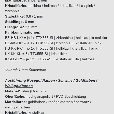
Matrialfarbe:
silberfarben
Kristallfarbe:
hellblau / hellrosa / kristallklar / lila / pink /
zirkonblau
Stabstärke:
0,8 / 1 mm
Stablänge:
6 mm
Discgröße:
2,5 mm
Farbkombinationen:
BZ-HB-KK* = je 1x TTX555-SI | zirkonblau | hellblau | kristallklar
BZ-KK-PK* = je 1x TTX555-SI | zirkonblau | kristallklar | pink
HB-KK-PK* = je 1x TTX555-SI | hellblau | kristallklar | pink
KK-KK-KK = 3x TTX555-SI | kristallklar
KK-LL-LR* = je 1x TTX555-SI | kristallklar | lila | hellrosa
*nur mit 1 mm Stabstärke
Ausführung Roségoldfarben / Schwarz / Goldfarben /
Weißgoldfarben
Material:
Titan (Grad 23)
Oberfläche:
hochglanzpoliert / PVD-Beschichtung
Matrialfarbe:
goldfarben / roségoldfarben / schwarz /
weißgoldfarben
Kristallfarbe:
kristallklar