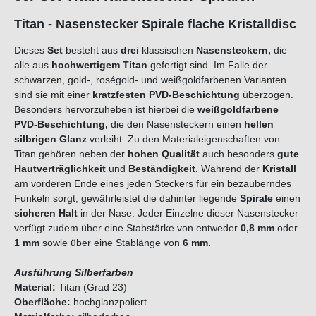
Titan - Nasenstecker Spirale flache Kristalldisc
Dieses
Set
besteht aus
drei
klassischen
Nasensteckern
,
die
alle aus
hochwertigem Titan
gefertigt sind. Im Falle der
schwarzen, gold-, roségold- und weißgoldfarbenen Varianten
sind sie mit einer
kratzfesten PVD-Beschichtung
überzogen.
Besonders hervorzuheben ist hierbei die
weißgoldfarbene
PVD-Beschichtung,
die den Nasensteckern einen
hellen
silbrigen Glanz
verleiht. Zu den Materialeigenschaften von
Titan gehören neben der
hohen Qualität
auch besonders
gute
Hautverträglichkeit
und
Beständigkeit.
Während der
Kristall
am vorderen Ende eines jeden Steckers für ein bezauberndes
Funkeln sorgt, gewährleistet die dahinter liegende
Spirale
einen
sicheren Halt
in der Nase. Jeder Einzelne dieser Nasenstecker
verfügt zudem über eine Stabstärke von entweder
0,8 mm
oder
1 mm
sowie über eine Stablänge von
6 mm.
Ausführung Silberfarben
Material:
Titan (Grad 23)
Oberfläche:
hochglanzpoliert