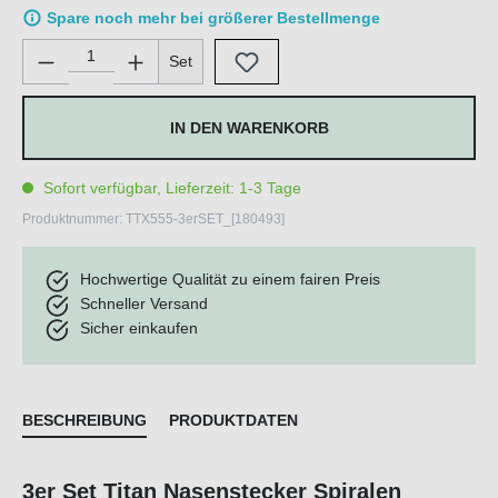
Spare noch mehr bei größerer Bestellmenge
Produkt Anzahl: Gib den gewünschten Wert ein oder benutze di
Set
IN DEN WARENKORB
Sofort verfügbar, Lieferzeit: 1-3 Tage
Produktnummer:
TTX555-3erSET_[180493]
Hochwertige Qualität zu einem fairen Preis
Schneller Versand
Sicher einkaufen
BESCHREIBUNG
PRODUKTDATEN
3er Set Titan Nasenstecker Spiralen