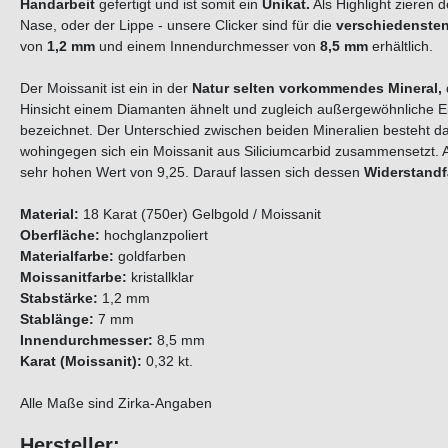
Handarbeit
gefertigt und ist somit ein
Unikat.
Als Highlight zieren d
Nase, oder der Lippe - unsere Clicker sind für die
verschiedensten
von
1,2 mm
und einem Innendurchmesser von
8,5 mm
erhältlich.
Der Moissanit ist ein in der
Natur selten vorkommendes Mineral,
Hinsicht einem Diamanten ähnelt und zugleich außergewöhnliche Eig
bezeichnet. Der Unterschied zwischen beiden Mineralien besteht da
wohingegen sich ein Moissanit aus Siliciumcarbid zusammensetzt. A
sehr hohen Wert von 9,25. Darauf lassen sich dessen
Widerstandf
Material:
18 Karat (750er) Gelbgold / Moissanit
Oberfläche:
hochglanzpoliert
Materialfarbe:
goldfarben
Moissanitfarbe:
kristallklar
Stabstärke:
1,2 mm
Stablänge:
7 mm
Innendurchmesser:
8,5 mm
Karat (Moissanit):
0,32 kt.
Alle Maße sind Zirka-Angaben
Hersteller: