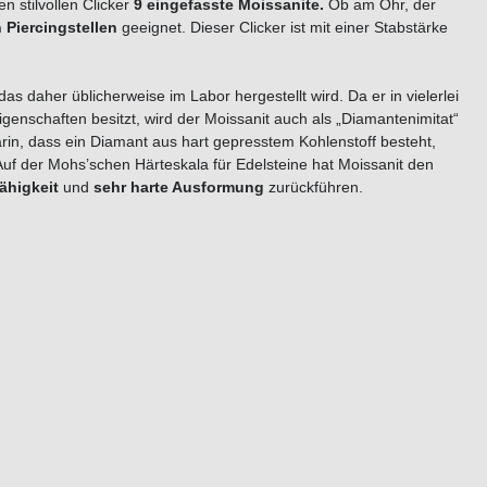
en stilvollen Clicker
9 eingefasste Moissanite.
Ob am Ohr, der
 Piercingstellen
geeignet. Dieser Clicker ist mit einer Stabstärke
das daher üblicherweise im Labor hergestellt wird. Da er in vielerlei
enschaften besitzt, wird der Moissanit auch als „Diamantenimitat“
rin, dass ein Diamant aus hart gepresstem Kohlenstoff besteht,
uf der Mohs’schen Härteskala für Edelsteine hat Moissanit den
ähigkeit
und
sehr harte Ausformung
zurückführen.