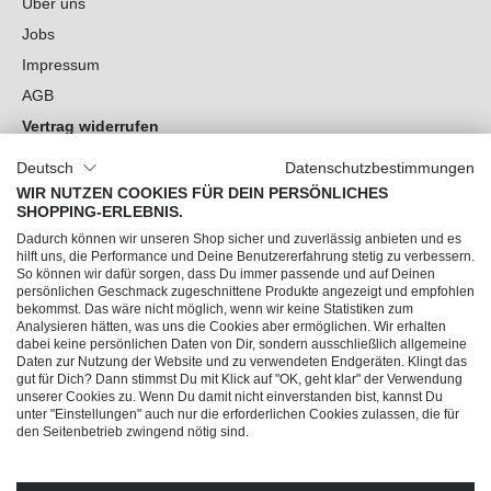
Über uns
Jobs
Impressum
AGB
Vertrag widerrufen
Datenschutz
Deutsch
Datenschutzbestimmungen
Cookie-Einstellungen
WIR NUTZEN COOKIES FÜR DEIN PERSÖNLICHES
SHOPPING-ERLEBNIS.
Du hast Fragen?
Dadurch können wir unseren Shop sicher und zuverlässig anbieten und es
hilft uns, die Performance und Deine Benutzererfahrung stetig zu verbessern.
So können wir dafür sorgen, dass Du immer passende und auf Deinen
Unsere Socials
persönlichen Geschmack zugeschnittene Produkte angezeigt und empfohlen
bekommst. Das wäre nicht möglich, wenn wir keine Statistiken zum
Analysieren hätten, was uns die Cookies aber ermöglichen. Wir erhalten
dabei keine persönlichen Daten von Dir, sondern ausschließlich allgemeine
Daten zur Nutzung der Website und zu verwendeten Endgeräten. Klingt das
gut für Dich? Dann stimmst Du mit Klick auf "OK, geht klar" der Verwendung
unserer Cookies zu. Wenn Du damit nicht einverstanden bist, kannst Du
unter "Einstellungen" auch nur die erforderlichen Cookies zulassen, die für
den Seitenbetrieb zwingend nötig sind.